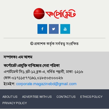
© প্রকাশক কর্তৃক সর্বস্বত্ব সংরক্ষিত
সম্পাদকঃ এম আলম
কর্পোরেট।প্রযুক্তি বাণিজ্যের সেরা পত্রিকা
এপার্টমেন্ট সি১,প্লট-১২,ব্লক-এ, বর্ধিত পল্লবী, ঢাকা -১২১৬
ফোন-০১৭১১৫৭৭১৯১,০১৮৫০৫০০০২৬
ইমেইল:
corporate.magazinebd@gmail.com
ABOUT US
ADVERTISE WITH US
CONTACT US
ETHICS POLICY
PRIVACY POLICY