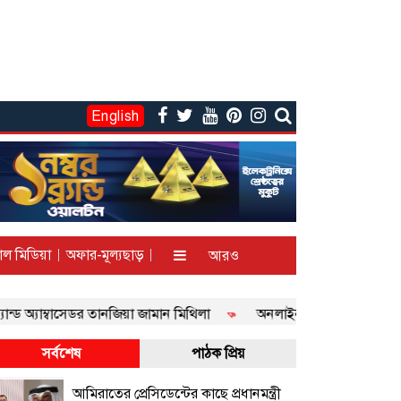
English
াল মিডিয়া
অফার-মূল্যছাড়
আরও
ান্ড অ্যাম্বাসেডর তানজিয়া জামান মিথিলা
অনলাইন জুয়া ও বেটিং সাইটের ব
সর্বশেষ
পাঠক প্রিয়
আমিরাতের প্রেসিডেন্টের কাছে প্রধানমন্ত্রী