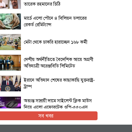
তারেক রহমানের চিঠি
মার্চে এলো পৌনে ৪ বিলিয়ন ডলারের
রেকর্ড রেমিট্যান্স
মেটা থেকে চাকরি হারাচ্ছেন ১৬৮ কর্মী
দেশীয় অর্থনীতিতে বৈদেশিক আয়ে অগ্রণী
অভিযাত্রী অরেঞ্জবিডি লিমিটেড
ইরানে অভিযান শেষের কাছাকাছি যুক্তরাষ্ট্র-
ট্রাম্প
অত্যন্ত সাশ্রয়ী দামে সাইলেন্ট ক্লিক মাউস
নিয়ে এলো এফোরটেক ওপি-৫৫০এস
সব খবর
ইরান যুদ্ধের প্রসঙ্গ এড়িয়ে যাচ্ছেন ভ্যান্স,
তবে কি ট্রাম্পের সঙ্গে দূরত্ব