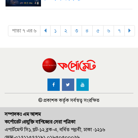
পাতা ৭ এর ৬
১
(current)
২
(current)
৩
(current)
৪
(current)
৫
(current)
৬
(current)
৭
(current
© প্রকাশক কর্তৃক সর্বস্বত্ব সংরক্ষিত
সম্পাদকঃ এম আলম
কর্পোরেট।প্রযুক্তি বাণিজ্যের সেরা পত্রিকা
এপার্টমেন্ট সি১,প্লট-১২,ব্লক-এ, বর্ধিত পল্লবী, ঢাকা -১২১৬
ফোন-০১৭১১৫৭৭১৯১,০১৮৫০৫০০০২৬