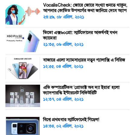
VocalisCheck: জোরে জোরে সংখ্যা গুনতে থাকুন,
আপনার কোভিড উপসর্গের কথা জানিয়ে দেবে অ্যাপ
২৩:৫৯, ০৮ এপ্রিল, ২০২১
ভিভো এক্স৬০প্রো: স্মার্টফোনের আকর্ষণই যখন
ক্যামেরা
২১:৩৫, ০৬ এপ্রিল, ২০২১
বাজারে এলো স্যামসাংয়ের নতুন গ্যালাক্সি এ সিরিজ
১২:৫৫, ০৪ এপ্রিল, ২০২১
এভি কম্পারেটিভস 'প্রোডাক্ট অব দ্যা ইয়ার' হলো
ক্যাসপারস্কি ইন্টারনেট সিকিউরিটি
১২:৩৭, ০৪ এপ্রিল, ২০২১
বিশ্বে প্রথমবার স্মার্টফোনেই গিম্বেল!
১৪:৩৪, ০২ এপ্রিল, ২০২১