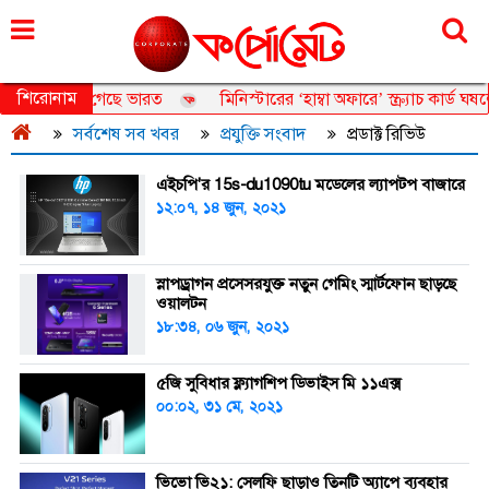
বৃহস্পতিবার, ০৬ আগস্ট ২০২৬, ২২ শ্রাবণ ১৪৩৩
শিরোনাম
েশকে ছাড়িয়ে গেছে ভারত
মিনিস্টারের ‘হাম্বা অফারে’ স্ক্র্যাচ কার্ড ঘ
সর্বশেষ সব খবর
প্রযুক্তি সংবাদ
প্রডাক্ট রিভিউ
এইচপি'র 15s-du1090tu মডেলের ল্যাপটপ বাজারে
১২:০৭, ১৪ জুন, ২০২১
স্নাপড্রাগন প্রসেসরযুক্ত নতুন গেমিং স্মার্টফোন ছাড়ছে
ওয়ালটন
১৮:৩৪, ০৬ জুন, ২০২১
৫জি সুবিধার ফ্ল্যাগশিপ ডিভাইস মি ১১এক্স
০০:০২, ৩১ মে, ২০২১
ভিভো ভি২১: সেলফি ছাড়াও তিনটি অ্যাপে ব্যবহার