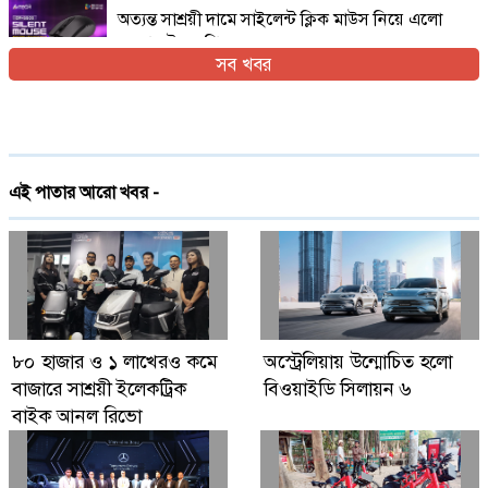
অত্যন্ত সাশ্রয়ী দামে সাইলেন্ট ক্লিক মাউস নিয়ে এলো
এফোরটেক ওপি-৫৫০এস
সব খবর
ইরান যুদ্ধের প্রসঙ্গ এড়িয়ে যাচ্ছেন ভ্যান্স, তবে কি
ট্রাম্পের সঙ্গে দূরত্ব
দেশে প্রথমবারের মতো ট্রেনে স্টারলিংকের ইন্টারনেট
এই পাতার আরো খবর -
চালু
গ্লোবাল ব্র্যান্ড পিএলসি নিয়ে এলো লেনোভো ঈদ
ফেস্টিভাল অফার
Digital Economy Can Power Inclusive
৮০ হাজার ও ১ লাখেরও কমে
অস্ট্রেলিয়ায় উন্মোচিত হলো
Growth and Innovation
বাজারে সাশ্রয়ী ইলেকট্রিক
বিওয়াইডি সিলায়ন ৬
বাইক আনল রিভো