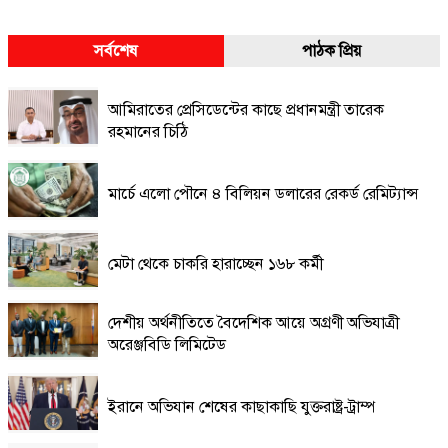
সর্বশেষ
পাঠক প্রিয়
আমিরাতের প্রেসিডেন্টের কাছে প্রধানমন্ত্রী তারেক
রহমানের চিঠি
মার্চে এলো পৌনে ৪ বিলিয়ন ডলারের রেকর্ড রেমিট্যান্স
মেটা থেকে চাকরি হারাচ্ছেন ১৬৮ কর্মী
দেশীয় অর্থনীতিতে বৈদেশিক আয়ে অগ্রণী অভিযাত্রী
অরেঞ্জবিডি লিমিটেড
ইরানে অভিযান শেষের কাছাকাছি যুক্তরাষ্ট্র-ট্রাম্প