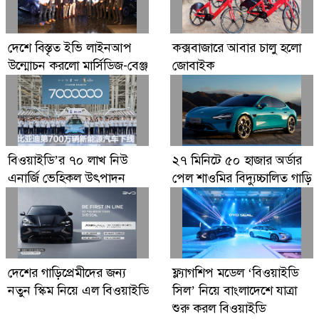
দেশে বিস্তৃত ইভি লাইনআপ
কক্সবাজারে আবার চালু হলো
উন্মোচন করলো মার্সিডিজ-বেঞ্জ
জোবাইক
বিওয়াইডি’র ৭০ লাখ নিউ
২৭ মিনিটে ৫০ হাজার অর্ডার
এনার্জি ভেহিকল উৎপাদন
পেল শাওমির বিদ্যুচ্চালিত গাড়ি
দেশের গাড়িপ্রেমীদের জন্য
ফ্ল্যাগশিপ মডেল ‘বিওয়াইডি
নতুন স্কিম নিয়ে এল বিওয়াইডি
সিল’ নিয়ে বাংলাদেশে যাত্রা
শুরু করল বিওয়াইডি