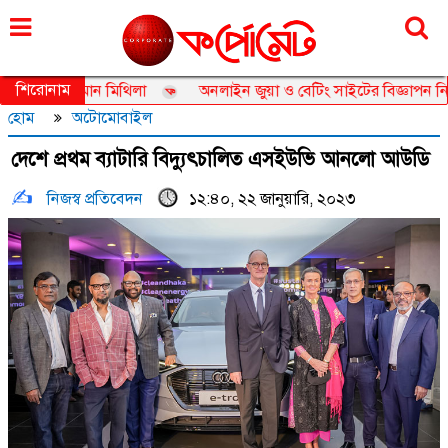
শুক্রবার, ০৭ আগস্ট ২০২৬, ২৩ শ্রাবণ ১৪৩৩
শিরোনাম
 তানজিয়া জামান মিথিলা
অনলাইন জুয়া ও বেটিং সাইটের বিজ্ঞাপন নিয়ে তদ
হোম
অটোমোবাইল
দেশে প্রথম ব্যাটারি বিদ্যুৎচালিত এসইউভি আনলো আউডি
নিজস্ব প্রতিবেদন
১২:৪০, ২২ জানুয়ারি, ২০২৩