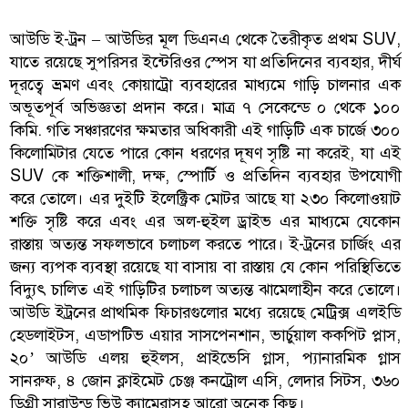
আউডি ই-ট্রন – আউডির মূল ডিএনএ থেকে তৈরীকৃত প্রথম SUV,
যাতে রয়েছে সুপরিসর ইন্টেরিওর স্পেস যা প্রতিদিনের ব্যবহার, দীর্ঘ
দূরত্বে ভ্রমণ এবং কোয়াট্রো ব্যবহারের মাধ্যমে গাড়ি চালনার এক
অভূতপূর্ব অভিজ্ঞতা প্রদান করে। মাত্র ৭ সেকেন্ডে ০ থেকে ১০০
কিমি. গতি সঞ্চারণের ক্ষমতার অধিকারী এই গাড়িটি এক চার্জে ৩০০
কিলোমিটার যেতে পারে কোন ধরণের দূষণ সৃষ্টি না করেই, যা এই
SUV কে শক্তিশালী, দক্ষ, স্পোর্টি ও প্রতিদিন ব্যবহার উপযোগী
করে তোলে। এর দুইটি ইলেক্ট্রিক মোটর আছে যা ২৩০ কিলোওয়াট
শক্তি সৃষ্টি করে এবং এর অল-হুইল ড্রাইভ এর মাধ্যমে যেকোন
রাস্তায় অত্যন্ত সফলভাবে চলাচল করতে পারে। ই-ট্রনের চার্জিং এর
জন্য ব্যপক ব্যবস্থা রয়েছে যা বাসায় বা রাস্তায় যে কোন পরিস্থিতিতে
বিদ্যুৎ চালিত এই গাড়িটির চলাচল অত্যন্ত ঝামেলাহীন করে তোলে।
আউডি ইট্রনের প্রাথমিক ফিচারগুলোর মধ্যে রয়েছে মেট্রিক্স এলইডি
হেডলাইটস, এডাপটিভ এয়ার সাসপেনশান, ভার্চুয়াল ককপিট প্লাস,
২০’ আউডি এলয় হুইলস, প্রাইভেসি গ্লাস, প্যানারমিক গ্লাস
সানরুফ, ৪ জোন ক্লাইমেট চেঞ্জ কনট্রোল এসি, লেদার সিটস, ৩৬০
ডিগ্রী সারাউন্ড ভিউ ক্যামেরাসহ আরো অনেক কিছু।