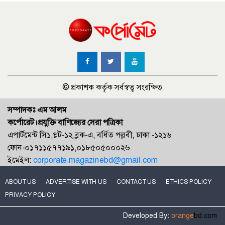
© প্রকাশক কর্তৃক সর্বস্বত্ব সংরক্ষিত
সম্পাদকঃ এম আলম
কর্পোরেট।প্রযুক্তি বাণিজ্যের সেরা পত্রিকা
এপার্টমেন্ট সি১,প্লট-১২,ব্লক-এ, বর্ধিত পল্লবী, ঢাকা -১২১৬
ফোন-০১৭১১৫৭৭১৯১,০১৮৫০৫০০০২৬
ইমেইল:
corporate.magazinebd@gmail.com
ABOUT US
ADVERTISE WITH US
CONTACT US
ETHICS POLICY
PRIVACY POLICY
Developed By:
orange
bd.com