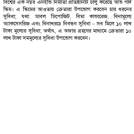
বিশ্বের এক নম্বর এনইভি নির্মাতা প্রতিষ্ঠানটি চালু করেছে আভঁ গার্দ
স্কিম। এ স্কিমের আওতায় ক্রেতারা উপভোগ করবেন চার ধরনের
সুবিধা; যথা: ডাবল ডিপোজিট, বিমা কাভারেজ, বিনামূল্যে
অ্যাকসেসরিজ এবং বিনাখরচে নিবন্ধন সুবিধা – সব মিলে ১০ লাখ
টাকা মূল্যের সুবিধা; অর্থাৎ, এ অফার গ্রহণের মাধ্যমে ক্রেতারা ১০
লাখ টাকা সমমূল্যের সুবিধা উপভোগ করবেন।