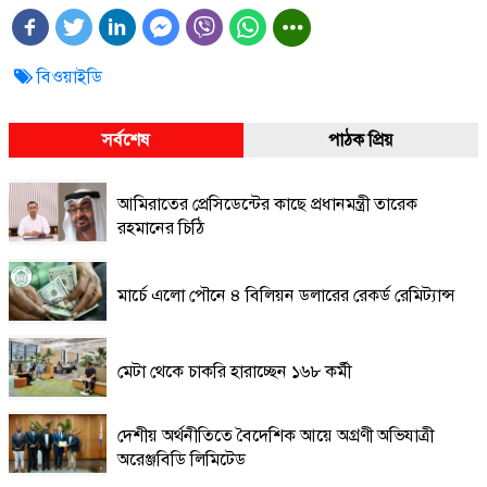
বিওয়াইডি
সর্বশেষ
পাঠক প্রিয়
আমিরাতের প্রেসিডেন্টের কাছে প্রধানমন্ত্রী তারেক
রহমানের চিঠি
মার্চে এলো পৌনে ৪ বিলিয়ন ডলারের রেকর্ড রেমিট্যান্স
মেটা থেকে চাকরি হারাচ্ছেন ১৬৮ কর্মী
দেশীয় অর্থনীতিতে বৈদেশিক আয়ে অগ্রণী অভিযাত্রী
অরেঞ্জবিডি লিমিটেড