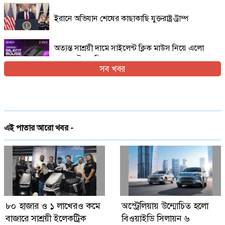
ইরানে অভিযান শেষের কাছাকাছি যুক্তরাষ্ট্র-ট্রাম্প
অত্যন্ত সাশ্রয়ী দামে সাইলেন্ট ক্লিক মাউস নিয়ে এলো
এফোরটেক ওপি-৫৫০এস
সব খবর
ইরান যুদ্ধের প্রসঙ্গ এড়িয়ে যাচ্ছেন ভ্যান্স, তবে কি
ট্রাম্পের সঙ্গে দূরত্ব
দেশে প্রথমবারের মতো ট্রেনে স্টারলিংকের ইন্টারনেট
এই পাতার আরো খবর -
চালু
গ্লোবাল ব্র্যান্ড পিএলসি নিয়ে এলো লেনোভো ঈদ
ফেস্টিভাল অফার
Digital Economy Can Power Inclusive
৮০ হাজার ও ১ লাখেরও কমে
অস্ট্রেলিয়ায় উন্মোচিত হলো
Growth and Innovation
বাজারে সাশ্রয়ী ইলেকট্রিক
বিওয়াইডি সিলায়ন ৬