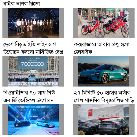
বাইক আনল রিভো
দেশে বিস্তৃত ইভি লাইনআপ
কক্সবাজারে আবার চালু হলো
উন্মোচন করলো মার্সিডিজ-বেঞ্জ
জোবাইক
বিওয়াইডি’র ৭০ লাখ নিউ
২৭ মিনিটে ৫০ হাজার অর্ডার
এনার্জি ভেহিকল উৎপাদন
পেল শাওমির বিদ্যুচ্চালিত গাড়ি