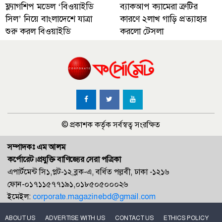
ফ্ল্যাগশিপ মডেল ‘বিওয়াইডি
ব্যাকআপ ক্যামেরা ত্রুটির
সিল’ নিয়ে বাংলাদেশে যাত্রা
কারণে ২লাখ গাড়ি প্রত্যাহার
শুরু করল বিওয়াইডি
করলো টেসলা
© প্রকাশক কর্তৃক সর্বস্বত্ব সংরক্ষিত
সম্পাদকঃ এম আলম
কর্পোরেট।প্রযুক্তি বাণিজ্যের সেরা পত্রিকা
এপার্টমেন্ট সি১,প্লট-১২,ব্লক-এ, বর্ধিত পল্লবী, ঢাকা -১২১৬
ফোন-০১৭১১৫৭৭১৯১,০১৮৫০৫০০০২৬
ইমেইল:
corporate.magazinebd@gmail.com
ABOUT US
ADVERTISE WITH US
CONTACT US
ETHICS POLICY