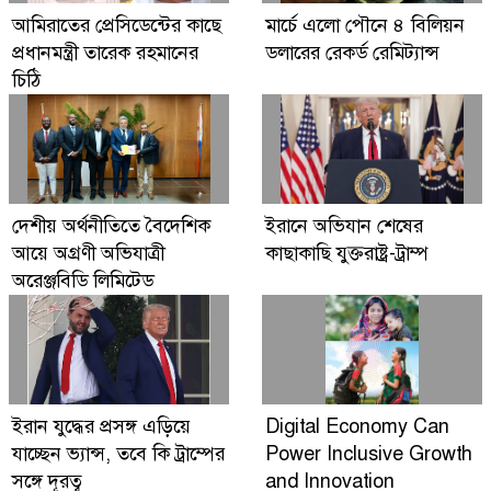
Digital Economy Can Power Inclusive
আমিরাতের প্রেসিডেন্টের কাছে
মার্চে এলো পৌনে ৪ বিলিয়ন
Growth and Innovation
প্রধানমন্ত্রী তারেক রহমানের
ডলারের রেকর্ড রেমিট্যান্স
চিঠি
দেশীয় অর্থনীতিতে বৈদেশিক
ইরানে অভিযান শেষের
আয়ে অগ্রণী অভিযাত্রী
কাছাকাছি যুক্তরাষ্ট্র-ট্রাম্প
অরেঞ্জবিডি লিমিটেড
ইরান যুদ্ধের প্রসঙ্গ এড়িয়ে
Digital Economy Can
যাচ্ছেন ভ্যান্স, তবে কি ট্রাম্পের
Power Inclusive Growth
সঙ্গে দূরত্ব
and Innovation