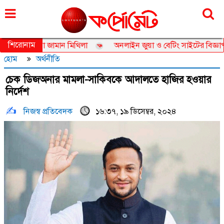
শুক্রবার, ০৭ আগস্ট ২০২৬, ২৩ শ্রাবণ ১৪৩৩
শিরোনাম
বাসেডর তানজিয়া জামান মিথিলা
অনলাইন জুয়া ও বেটিং সাইটের বিজ্ঞাপন নি
হোম
অর্থনীতি
চেক ডিজঅনার মামলা-সাকিবকে আদালতে হাজির হওয়ার
নির্দেশ
নিজস্ব প্রতিবেদক
১৬:৩৭, ১৯ ডিসেম্বর, ২০২৪