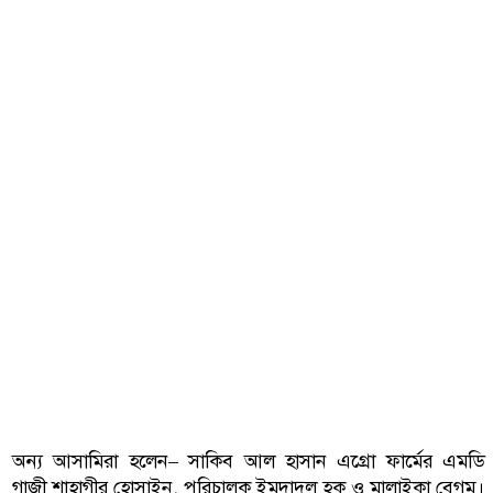
অন্য আসামিরা হলেন– সাকিব আল হাসান এগ্রো ফার্মের এমডি
গাজী শাহাগীর হোসাইন, পরিচালক ইমদাদুল হক ও মালাইকা বেগম।