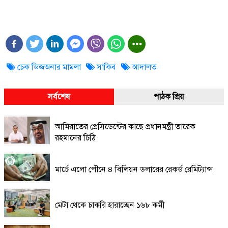
চেক ডিজঅনার মামলা
সাকিব
আদালত
সর্বশেষ
পাঠক প্রিয়
আমিরাতের প্রেসিডেন্টের কাছে প্রধানমন্ত্রী তারেক
রহমানের চিঠি
মার্চে এলো পৌনে ৪ বিলিয়ন ডলারের রেকর্ড রেমিট্যান্স
মেটা থেকে চাকরি হারাচ্ছেন ১৬৮ কর্মী