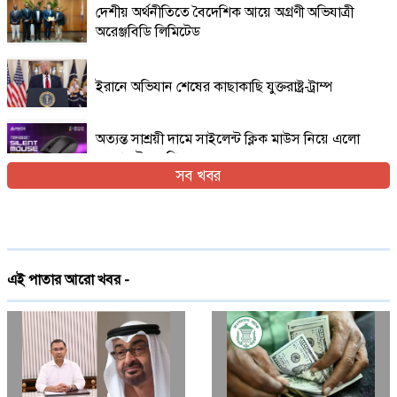
দেশীয় অর্থনীতিতে বৈদেশিক আয়ে অগ্রণী অভিযাত্রী
অরেঞ্জবিডি লিমিটেড
ইরানে অভিযান শেষের কাছাকাছি যুক্তরাষ্ট্র-ট্রাম্প
অত্যন্ত সাশ্রয়ী দামে সাইলেন্ট ক্লিক মাউস নিয়ে এলো
এফোরটেক ওপি-৫৫০এস
সব খবর
ইরান যুদ্ধের প্রসঙ্গ এড়িয়ে যাচ্ছেন ভ্যান্স, তবে কি
ট্রাম্পের সঙ্গে দূরত্ব
দেশে প্রথমবারের মতো ট্রেনে স্টারলিংকের ইন্টারনেট
এই পাতার আরো খবর -
চালু
গ্লোবাল ব্র্যান্ড পিএলসি নিয়ে এলো লেনোভো ঈদ
ফেস্টিভাল অফার