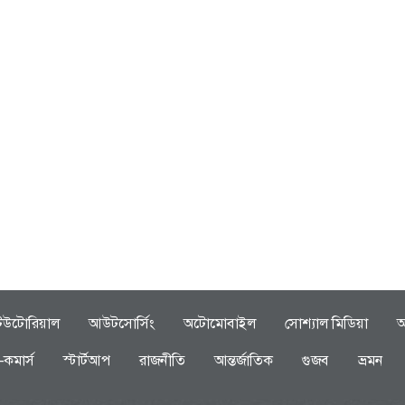
িউটোরিয়াল
আউটসোর্সিং
অটোমোবাইল
সোশ্যাল মিডিয়া
অ
-কমার্স
স্টার্টআপ
রাজনীতি
আন্তর্জাতিক
গুজব
ভ্রমন