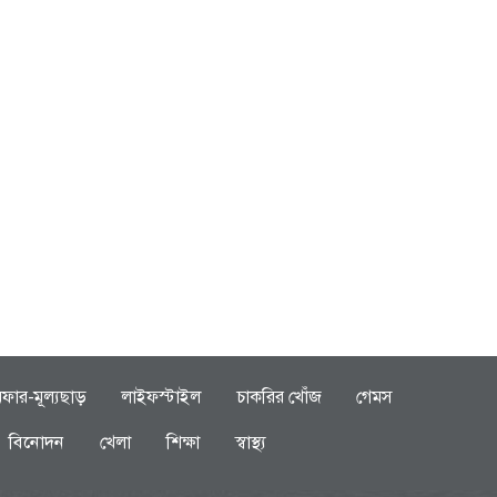
ফার-মূল্যছাড়
লাইফস্টাইল
চাকরির খোঁজ
গেমস
বিনোদন
খেলা
শিক্ষা
স্বাস্থ্য