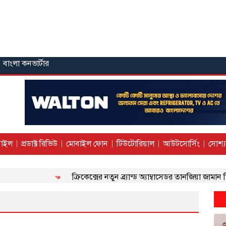
বাংলা কনভার্টার
াইল
প্রডাক্ট রিভিউ
মোবাইল ফোন
টিউটোরিয়াল
আউটসোর্সিং
সোশ্য
ক্রিকেক্সের নতুন ব্র্যান্ড অ্যাম্বাসেডর তানজিয়া জামান মিথিলা