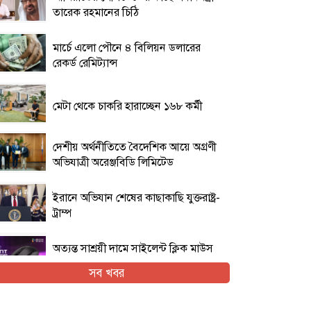
তারেক রহমানের চিঠি
মার্চে এলো পৌনে ৪ বিলিয়ন ডলারের
রেকর্ড রেমিট্যান্স
মেটা থেকে চাকরি হারাচ্ছেন ১৬৮ কর্মী
দেশীয় অর্থনীতিতে বৈদেশিক আয়ে অগ্রণী
অভিযাত্রী অরেঞ্জবিডি লিমিটেড
ইরানে অভিযান শেষের কাছাকাছি যুক্তরাষ্ট্র-
ট্রাম্প
অত্যন্ত সাশ্রয়ী দামে সাইলেন্ট ক্লিক মাউস
নিয়ে এলো এফোরটেক ওপি-৫৫০এস
সব খবর
ইরান যুদ্ধের প্রসঙ্গ এড়িয়ে যাচ্ছেন ভ্যান্স,