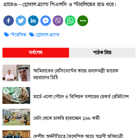
গ্রামেও—গ্লোবাল ব্র্যান্ড পিএলসি ও স্টারলিঙ্কের হাত ধরে।
স্টারলিঙ্ক
গ্লোবাল ব্র্যান্ড
সর্বশেষ
পাঠক প্রিয়
আমিরাতের প্রেসিডেন্টের কাছে প্রধানমন্ত্রী তারেক
রহমানের চিঠি
মার্চে এলো পৌনে ৪ বিলিয়ন ডলারের রেকর্ড রেমিট্যান্স
মেটা থেকে চাকরি হারাচ্ছেন ১৬৮ কর্মী
দেশীয় অর্থনীতিতে বৈদেশিক আয়ে অগ্রণী অভিযাত্রী