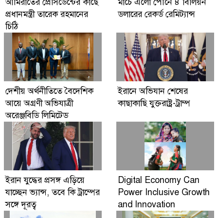
আমিরাতের প্রেসিডেন্টের কাছে
মার্চে এলো পৌনে ৪ বিলিয়ন
Growth and Innovation
প্রধানমন্ত্রী তারেক রহমানের
ডলারের রেকর্ড রেমিট্যান্স
চিঠি
দেশীয় অর্থনীতিতে বৈদেশিক
ইরানে অভিযান শেষের
আয়ে অগ্রণী অভিযাত্রী
কাছাকাছি যুক্তরাষ্ট্র-ট্রাম্প
অরেঞ্জবিডি লিমিটেড
ইরান যুদ্ধের প্রসঙ্গ এড়িয়ে
Digital Economy Can
যাচ্ছেন ভ্যান্স, তবে কি ট্রাম্পের
Power Inclusive Growth
সঙ্গে দূরত্ব
and Innovation