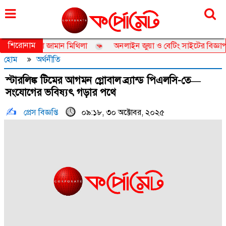
শনিবার, ০৮ আগস্ট ২০২৬, ২৪ শ্রাবণ ১৪৩৩
শিরোনাম
বাসেডর তানজিয়া জামান মিথিলা
অনলাইন জুয়া ও বেটিং সাইটের বিজ্ঞাপন নি
হোম
অর্থনীতি
স্টারলিঙ্ক টিমের আগমন গ্লোবাল ব্র্যান্ড পিএলসি-তে—
সংযোগের ভবিষ্যৎ গড়ার পথে
প্রেস বিজ্ঞপ্তি
০৯:১৮, ৩০ অক্টোবর, ২০২৫