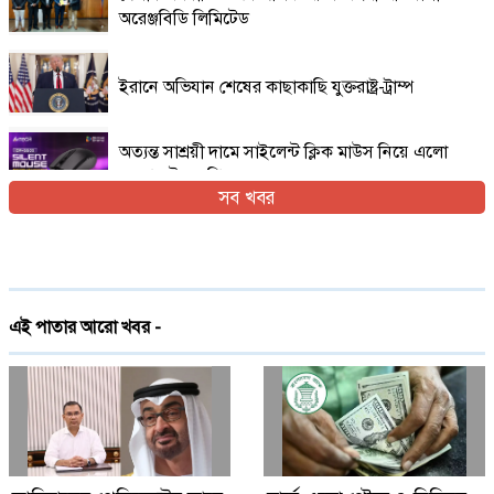
অরেঞ্জবিডি লিমিটেড
ইরানে অভিযান শেষের কাছাকাছি যুক্তরাষ্ট্র-ট্রাম্প
অত্যন্ত সাশ্রয়ী দামে সাইলেন্ট ক্লিক মাউস নিয়ে এলো
এফোরটেক ওপি-৫৫০এস
সব খবর
ইরান যুদ্ধের প্রসঙ্গ এড়িয়ে যাচ্ছেন ভ্যান্স, তবে কি
ট্রাম্পের সঙ্গে দূরত্ব
দেশে প্রথমবারের মতো ট্রেনে স্টারলিংকের ইন্টারনেট
এই পাতার আরো খবর -
চালু
গ্লোবাল ব্র্যান্ড পিএলসি নিয়ে এলো লেনোভো ঈদ
ফেস্টিভাল অফার
Digital Economy Can Power Inclusive