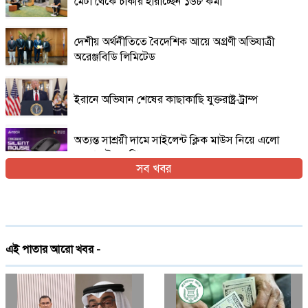
মেটা থেকে চাকরি হারাচ্ছেন ১৬৮ কর্মী
দেশীয় অর্থনীতিতে বৈদেশিক আয়ে অগ্রণী অভিযাত্রী
অরেঞ্জবিডি লিমিটেড
ইরানে অভিযান শেষের কাছাকাছি যুক্তরাষ্ট্র-ট্রাম্প
অত্যন্ত সাশ্রয়ী দামে সাইলেন্ট ক্লিক মাউস নিয়ে এলো
এফোরটেক ওপি-৫৫০এস
সব খবর
ইরান যুদ্ধের প্রসঙ্গ এড়িয়ে যাচ্ছেন ভ্যান্স, তবে কি
ট্রাম্পের সঙ্গে দূরত্ব
দেশে প্রথমবারের মতো ট্রেনে স্টারলিংকের ইন্টারনেট
এই পাতার আরো খবর -
চালু
গ্লোবাল ব্র্যান্ড পিএলসি নিয়ে এলো লেনোভো ঈদ
ফেস্টিভাল অফার