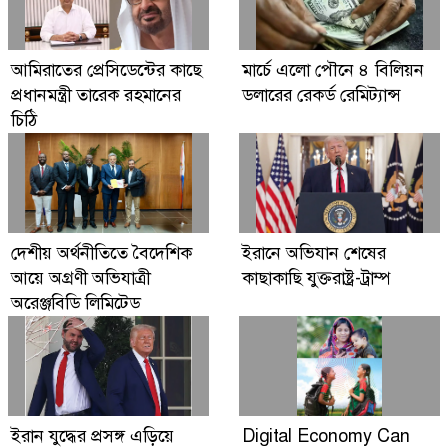
Digital Economy Can Power Inclusive
আমিরাতের প্রেসিডেন্টের কাছে
মার্চে এলো পৌনে ৪ বিলিয়ন
Growth and Innovation
প্রধানমন্ত্রী তারেক রহমানের
ডলারের রেকর্ড রেমিট্যান্স
চিঠি
দেশীয় অর্থনীতিতে বৈদেশিক
ইরানে অভিযান শেষের
আয়ে অগ্রণী অভিযাত্রী
কাছাকাছি যুক্তরাষ্ট্র-ট্রাম্প
অরেঞ্জবিডি লিমিটেড
ইরান যুদ্ধের প্রসঙ্গ এড়িয়ে
Digital Economy Can