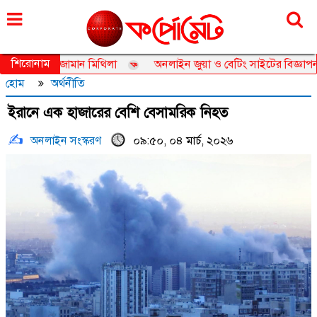
রোববার, ০৯ আগস্ট ২০২৬, ২৫ শ্রাবণ ১৪৩৩
শিরোনাম
সেডর তানজিয়া জামান মিথিলা
অনলাইন জুয়া ও বেটিং সাইটের বিজ্ঞাপন নিয়
হোম
অর্থনীতি
ইরানে এক হাজারের বেশি বেসামরিক নিহত
অনলাইন সংস্করণ
০৯:৫০, ০৪ মার্চ, ২০২৬