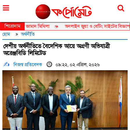
শনিবার, ০৮ আগস্ট ২০২৬, ২৪ শ্রাবণ ১৪৩৩
শিরোনাম
সেডর তানজিয়া জামান মিথিলা
অনলাইন জুয়া ও বেটিং সাইটের বিজ্ঞাপন নিয়
হোম
অর্থনীতি
দেশীয় অর্থনীতিতে বৈদেশিক আয়ে অগ্রণী অভিযাত্রী
অরেঞ্জবিডি লিমিটেড
নিজস্ব প্রতিবেদক
০৯:২২, ০২ এপ্রিল, ২০২৬