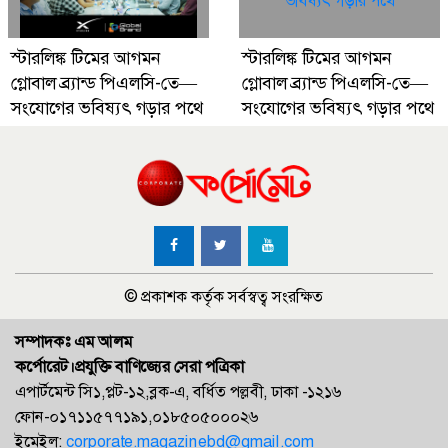
স্টারলিঙ্ক টিমের আগমন
স্টারলিঙ্ক টিমের আগমন
গ্লোবাল ব্র্যান্ড পিএলসি-তে—
গ্লোবাল ব্র্যান্ড পিএলসি-তে—
সংযোগের ভবিষ্যৎ গড়ার পথে
সংযোগের ভবিষ্যৎ গড়ার পথে
© প্রকাশক কর্তৃক সর্বস্বত্ব সংরক্ষিত
সম্পাদকঃ এম আলম
কর্পোরেট।প্রযুক্তি বাণিজ্যের সেরা পত্রিকা
এপার্টমেন্ট সি১,প্লট-১২,ব্লক-এ, বর্ধিত পল্লবী, ঢাকা -১২১৬
ফোন-০১৭১১৫৭৭১৯১,০১৮৫০৫০০০২৬
ইমেইল:
corporate.magazinebd@gmail.com