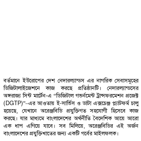
বর্তমানে ইউরোপের দেশ নেদারল্যান্ডস এর নাগরিক সেবাসমূহের
ডিজিটালাইজেশনে কাজ করছে প্রতিষ্ঠানটি। নেদারল্যান্ডসের
অঙ্গরাজ্য সিন্ট মার্টেন-এ “ডিজিটাল গভর্নমেন্ট ট্রান্সফরমেশন প্রজেক্ট
(DGTP)”–এর আওতায় ই-সার্ভিস ও ডাটা এক্সচেঞ্জ প্ল্যাটফর্ম চালু
হয়েছে, যেখানে অরেঞ্জবিডি প্রযুক্তিগত সহযোগী হিসেবে কাজ
করছে। যার মাধ্যমে বাংলাদেশের অর্থনীতি বৈদেশিক আয়ে আরো
এক ধাপ এগিয়ে যাবে। সব মিলিয়ে, অরেঞ্জবিডির এই অর্জন
বাংলাদেশের প্রযুক্তিখাতের জন্য একটি গর্বের মাইলফলক।