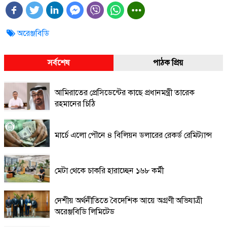
অরেঞ্জবিডি
সর্বশেষ
পাঠক প্রিয়
আমিরাতের প্রেসিডেন্টের কাছে প্রধানমন্ত্রী তারেক
রহমানের চিঠি
মার্চে এলো পৌনে ৪ বিলিয়ন ডলারের রেকর্ড রেমিট্যান্স
মেটা থেকে চাকরি হারাচ্ছেন ১৬৮ কর্মী
দেশীয় অর্থনীতিতে বৈদেশিক আয়ে অগ্রণী অভিযাত্রী
অরেঞ্জবিডি লিমিটেড