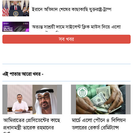
ইরানে অভিযান শেষের কাছাকাছি যুক্তরাষ্ট্র-ট্রাম্প
অত্যন্ত সাশ্রয়ী দামে সাইলেন্ট ক্লিক মাউস নিয়ে এলো
এফোরটেক ওপি-৫৫০এস
সব খবর
ইরান যুদ্ধের প্রসঙ্গ এড়িয়ে যাচ্ছেন ভ্যান্স, তবে কি
ট্রাম্পের সঙ্গে দূরত্ব
দেশে প্রথমবারের মতো ট্রেনে স্টারলিংকের ইন্টারনেট
এই পাতার আরো খবর -
চালু
গ্লোবাল ব্র্যান্ড পিএলসি নিয়ে এলো লেনোভো ঈদ
ফেস্টিভাল অফার
Digital Economy Can Power Inclusive
আমিরাতের প্রেসিডেন্টের কাছে
মার্চে এলো পৌনে ৪ বিলিয়ন
Growth and Innovation
প্রধানমন্ত্রী তারেক রহমানের
ডলারের রেকর্ড রেমিট্যান্স