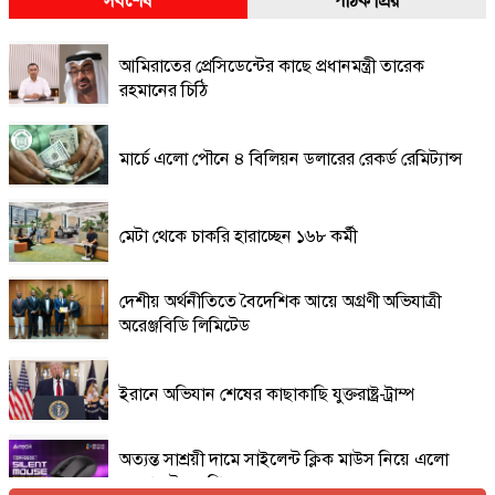
সর্বশেষ
পাঠক প্রিয়
আমিরাতের প্রেসিডেন্টের কাছে প্রধানমন্ত্রী তারেক
রহমানের চিঠি
মার্চে এলো পৌনে ৪ বিলিয়ন ডলারের রেকর্ড রেমিট্যান্স
মেটা থেকে চাকরি হারাচ্ছেন ১৬৮ কর্মী
দেশীয় অর্থনীতিতে বৈদেশিক আয়ে অগ্রণী অভিযাত্রী
অরেঞ্জবিডি লিমিটেড
ইরানে অভিযান শেষের কাছাকাছি যুক্তরাষ্ট্র-ট্রাম্প
অত্যন্ত সাশ্রয়ী দামে সাইলেন্ট ক্লিক মাউস নিয়ে এলো
এফোরটেক ওপি-৫৫০এস