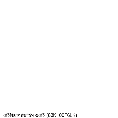
আইডিয়াপ্যাড স্লিম ৩আই (83K100F6LK)