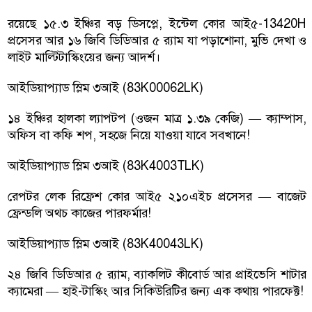
রয়েছে ১৫.৩ ইঞ্চির বড় ডিসপ্লে, ইন্টেল কোর আই৫-13420H
প্রসেসর আর ১৬ জিবি ডিডিআর ৫ র‍্যাম যা পড়াশোনা, মুভি দেখা ও
লাইট মাল্টিটাস্কিংয়ের জন্য আদর্শ।
আইডিয়াপ্যাড স্লিম ৩আই (83K00062LK)
১৪ ইঞ্চির হালকা ল্যাপটপ (ওজন মাত্র ১.৩৯ কেজি) — ক্যাম্পাস,
অফিস বা কফি শপ, সহজে নিয়ে যাওয়া যাবে সবখানে!
আইডিয়াপ্যাড স্লিম ৩আই (83K4003TLK)
রেপটর লেক রিফ্রেশ কোর আই৫ ২১০এইচ প্রসেসর — বাজেট
ফ্রেন্ডলি অথচ কাজের পারফর্মার!
আইডিয়াপ্যাড স্লিম ৩আই (83K40043LK)
২৪ জিবি ডিডিআর ৫ র‍্যাম, ব্যাকলিট কীবোর্ড আর প্রাইভেসি শাটার
ক্যামেরা — হাই-টাস্কিং আর সিকিউরিটির জন্য এক কথায় পারফেক্ট!