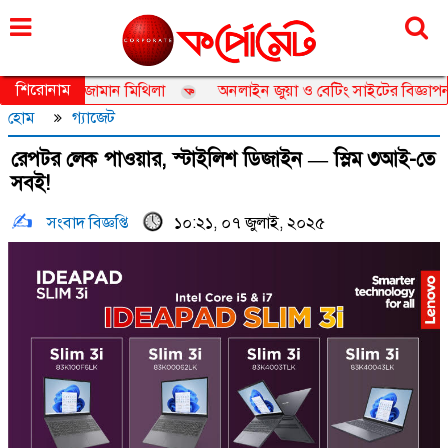
শনিবার, ০৮ আগস্ট ২০২৬, ২৪ শ্রাবণ ১৪৩৩
শিরোনাম
সেডর তানজিয়া জামান মিথিলা
অনলাইন জুয়া ও বেটিং সাইটের বিজ্ঞাপন নিয়
হোম
গ্যাজেট
রেপটর লেক পাওয়ার, স্টাইলিশ ডিজাইন — স্লিম ৩আই-তে
সবই!
সংবাদ বিজ্ঞপ্তি
১০:২১, ০৭ জুলাই, ২০২৫