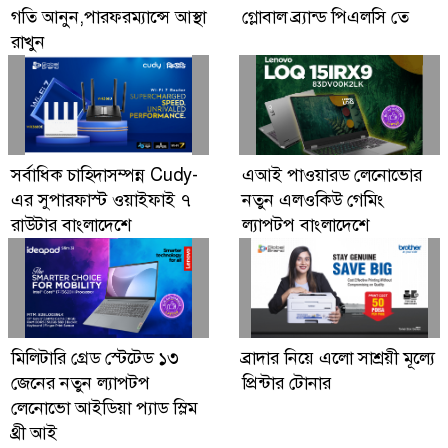
গতি আনুন,পারফরম্যান্সে আস্থা
গ্লোবাল ব্র্যান্ড পিএলসি তে
রাখুন
সর্বাধিক চাহিদাসম্পন্ন Cudy-
এআই পাওয়ারড লেনোভোর
এর সুপারফাস্ট ওয়াইফাই ৭
নতুন এলওকিউ গেমিং
রাউটার বাংলাদেশে
ল্যাপটপ বাংলাদেশে
মিলিটারি গ্রেড স্টেটেড ১৩
ব্রাদার নিয়ে এলো সাশ্রয়ী মূল্যে
জেনের নতুন ল্যাপটপ
প্রিন্টার টোনার
লেনোভো আইডিয়া প্যাড স্লিম
থ্রী আই