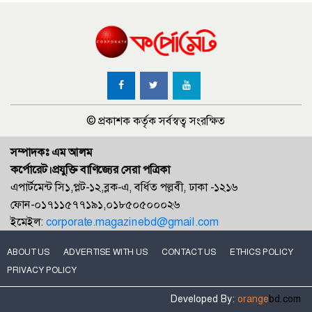
© প্রকাশক কর্তৃক সর্বস্বত্ব সংরক্ষিত
সম্পাদকঃ এম আলম
কর্পোরেট।প্রযুক্তি বাণিজ্যের সেরা পত্রিকা
এপার্টমেন্ট সি১,প্লট-১২,ব্লক-এ, বর্ধিত পল্লবী, ঢাকা -১২১৬
ফোন-০১৭১১৫৭৭১৯১,০১৮৫০৫০০০২৬
ইমেইল:
corporate.magazinebd@gmail.com
ABOUT US
ADVERTISE WITH US
CONTACT US
ETHICS POLICY
PRIVACY POLICY
Developed By:
orange
bd.com