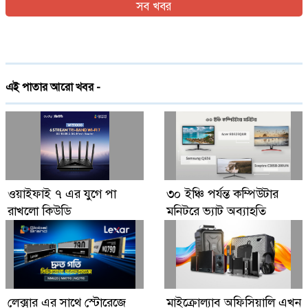
সব খবর
ইরান যুদ্ধের প্রসঙ্গ এড়িয়ে যাচ্ছেন ভ্যান্স, তবে কি
ট্রাম্পের সঙ্গে দূরত্ব
দেশে প্রথমবারের মতো ট্রেনে স্টারলিংকের ইন্টারনেট
এই পাতার আরো খবর -
চালু
গ্লোবাল ব্র্যান্ড পিএলসি নিয়ে এলো লেনোভো ঈদ
ফেস্টিভাল অফার
Digital Economy Can Power Inclusive
ওয়াইফাই ৭ এর যুগে পা
৩০ ইঞ্চি পর্যন্ত কম্পিউটার
Growth and Innovation
রাখলো কিউডি
মনিটরে ভ্যাট অব্যাহতি
লেক্সার এর সাথে স্টোরেজে
মাইক্রোল্যাব অফিসিয়ালি এখন