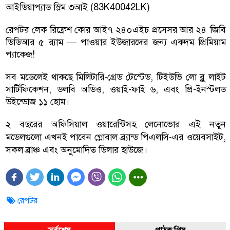
আইডিয়াপ্যাড স্লিম ৩আই (83K40042LK)
রেপটর লেক রিফ্রেশ কোর আই৭ ২৪০এইচ প্রসেসর আর ২৪ জিবি
ডিডিআর ৫ র‍্যাম — পাওয়ার ইউজারদের জন্য একদম প্রিমিয়াম
প্যাকেজ!
সব মডেলেই থাকছে মিলিটারি-গ্রেড টেস্টেড, টিইউভি লো ব্লু লাইট
সার্টিফিকেশন, ডলবি অডিও, ওয়াই-ফাই ৬, এবং প্রি-ইনস্টলড
উইন্ডোজ ১১ হোম।
২ বছরের অফিসিয়াল ওয়ারেন্টিসহ লেনোভোর এই নতুন
মডেলগুলো এখনই পাবেন গ্লোবাল ব্র্যান্ড পিএলসি-এর ওয়েবসাইট,
সকল ব্রাঞ্চ এবং অনুমোদিত ডিলার হাউজে।
রেপটর