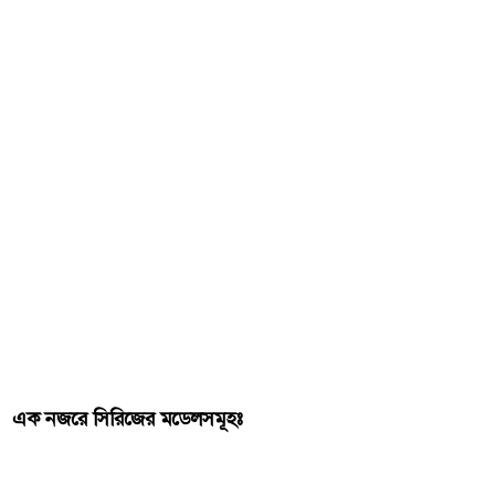
এক নজরে সিরিজের মডেলসমূহঃ