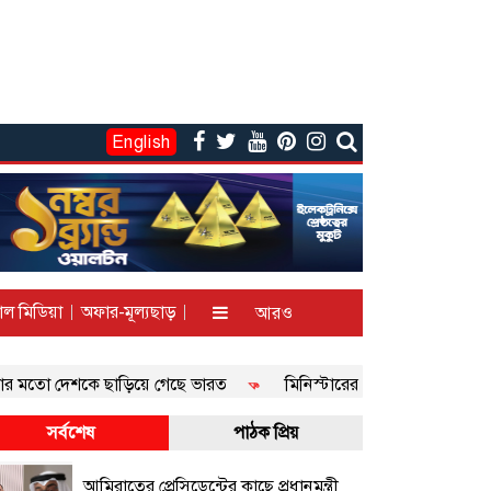
English
াল মিডিয়া
অফার-মূল্যছাড়
আরও
ো দেশকে ছাড়িয়ে গেছে ভারত
মিনিস্টারের ‘হাম্বা অফারে’ স্ক্র্যাচ কার্ড
সর্বশেষ
পাঠক প্রিয়
আমিরাতের প্রেসিডেন্টের কাছে প্রধানমন্ত্রী