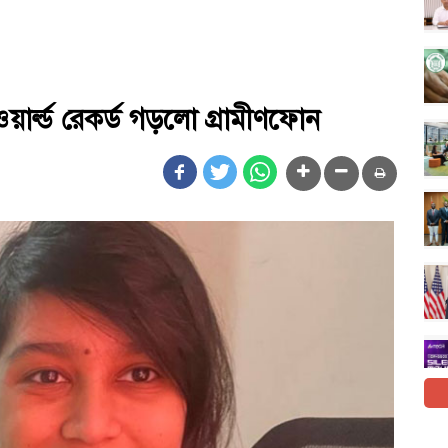
য়ার্ল্ড রেকর্ড গড়লো গ্রামীণফোন