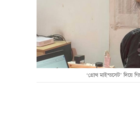
‘গ্রোথ মাইন্ডসেট’ দিয়ে গি