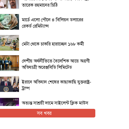
তারেক রহমানের চিঠি
মার্চে এলো পৌনে ৪ বিলিয়ন ডলারের
রেকর্ড রেমিট্যান্স
মেটা থেকে চাকরি হারাচ্ছেন ১৬৮ কর্মী
দেশীয় অর্থনীতিতে বৈদেশিক আয়ে অগ্রণী
অভিযাত্রী অরেঞ্জবিডি লিমিটেড
ইরানে অভিযান শেষের কাছাকাছি যুক্তরাষ্ট্র-
ট্রাম্প
অত্যন্ত সাশ্রয়ী দামে সাইলেন্ট ক্লিক মাউস
নিয়ে এলো এফোরটেক ওপি-৫৫০এস
সব খবর
ইরান যুদ্ধের প্রসঙ্গ এড়িয়ে যাচ্ছেন ভ্যান্স,