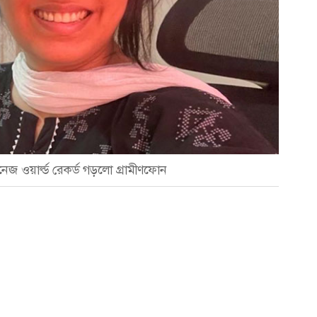
নেজ ওয়ার্ল্ড রেকর্ড গড়লো গ্রামীণফোন
D
a