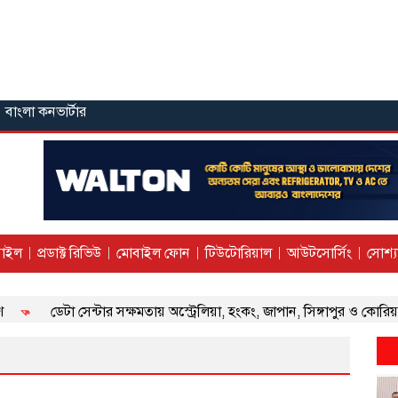
বাংলা কনভার্টার
াইল
প্রডাক্ট রিভিউ
মোবাইল ফোন
টিউটোরিয়াল
আউটসোর্সিং
সোশ্য
ডেটা সেন্টার সক্ষমতায় অস্ট্রেলিয়া, হংকং, জাপান, সিঙ্গাপুর ও কোরিয়ার মত