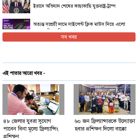
ইরানে অভিযান শেষের কাছাকাছি যুক্তরাষ্ট্র-ট্রাম্প
অত্যন্ত সাশ্রয়ী দামে সাইলেন্ট ক্লিক মাউস নিয়ে এলো
এফোরটেক ওপি-৫৫০এস
সব খবর
ইরান যুদ্ধের প্রসঙ্গ এড়িয়ে যাচ্ছেন ভ্যান্স, তবে কি
ট্রাম্পের সঙ্গে দূরত্ব
দেশে প্রথমবারের মতো ট্রেনে স্টারলিংকের ইন্টারনেট
এই পাতার আরো খবর -
চালু
গ্লোবাল ব্র্যান্ড পিএলসি নিয়ে এলো লেনোভো ঈদ
ফেস্টিভাল অফার
Digital Economy Can Power Inclusive
৪৮ জেলার যুবরা সুযোগ
৬০ জন ফ্রিল্যান্সারকে উদ্যোক্তা
Growth and Innovation
পাবেন বিনা মূল্যে ফ্রিল্যান্সিং
হবার প্রশিক্ষণ দিলো বাক্কো
প্রশিক্ষণ