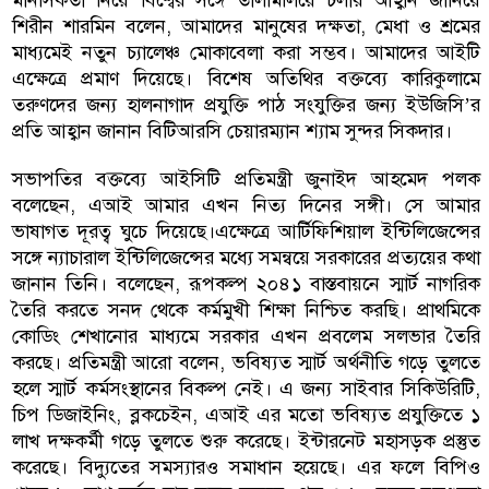
শিরীন শারমিন বলেন, আমাদের মানুষের দক্ষতা, মেধা ও শ্রমের
মাধ্যমেই নতুন চ্যালেঞ্চ মোকাবেলা করা সম্ভব। আমাদের আইটি
এক্ষেত্রে প্রমাণ দিয়েছে। বিশেষ অতিথির বক্তব্যে কারিকুলামে
তরুণদের জন্য হালনাগাদ প্রযুক্তি পাঠ সংযুক্তির জন্য ইউজিসি’র
প্রতি আহ্বান জানান বিটিআরসি চেয়ারম্যান শ্যাম সুন্দর সিকদার।
সভাপতির বক্তব্যে আইসিটি প্রতিমন্ত্রী জুনাইদ আহমেদ পলক
বলেছেন, এআই আমার এখন নিত্য দিনের সঙ্গী। সে আমার
ভাষাগত দূরত্ব ঘুচে দিয়েছে।এক্ষেত্রে আর্টিফিশিয়াল ইন্টিলিজেন্সের
সঙ্গে ন্যাচারাল ইন্টিলিজেন্সের মধ্যে সমন্বয়ে সরকারের প্রত্যয়ের কথা
জানান তিনি। বলেছেন, রূপকল্প ২০৪১ বাস্তবায়নে স্মার্ট নাগরিক
তৈরি করতে সনদ থেকে কর্মমুখী শিক্ষা নিশ্চিত করছি। প্রাথমিকে
কোডিং শেখানোর মাধ্যমে সরকার এখন প্রবলেম সলভার তৈরি
করছে। প্রতিমন্ত্রী আরো বলেন, ভবিষ্যত স্মার্ট অর্থনীতি গড়ে তুলতে
হলে স্মার্ট কর্মসংস্থানের বিকল্প নেই। এ জন্য সাইবার সিকিউরিটি,
চিপ ডিজাইনিং, ব্লকচেইন, এআই এর মতো ভবিষ্যত প্রযুক্তিতে ১
লাখ দক্ষকর্মী গড়ে তুলতে শুরু করেছে। ইন্টারনেট মহাসড়ক প্রস্তুত
করেছে। বিদ্যুতের সমস্যারও সমাধান হয়েছে। এর ফলে বিপিও