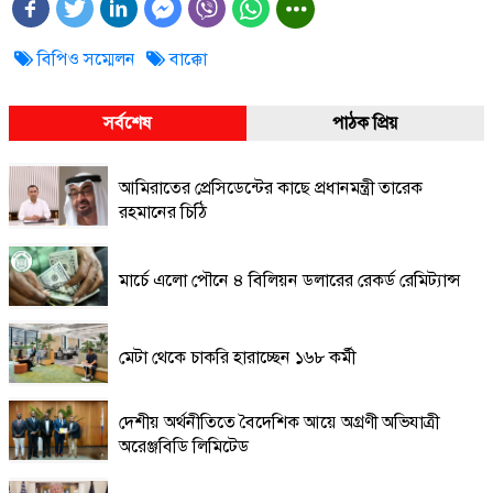
বিপিও সম্মেলন
বাক্কো
সর্বশেষ
পাঠক প্রিয়
আমিরাতের প্রেসিডেন্টের কাছে প্রধানমন্ত্রী তারেক
রহমানের চিঠি
মার্চে এলো পৌনে ৪ বিলিয়ন ডলারের রেকর্ড রেমিট্যান্স
মেটা থেকে চাকরি হারাচ্ছেন ১৬৮ কর্মী
দেশীয় অর্থনীতিতে বৈদেশিক আয়ে অগ্রণী অভিযাত্রী
অরেঞ্জবিডি লিমিটেড