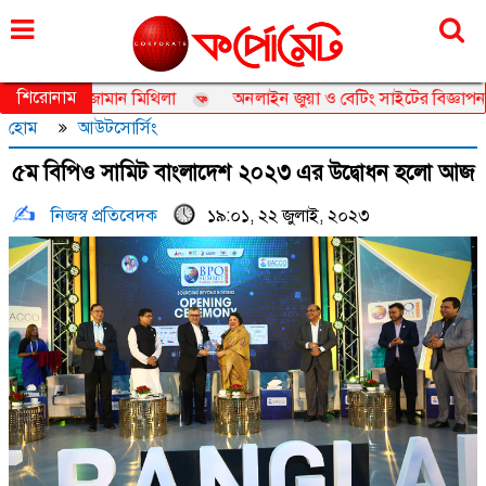
রোববার, ০৯ আগস্ট ২০২৬, ২৫ শ্রাবণ ১৪৩৩
শিরোনাম
েডর তানজিয়া জামান মিথিলা
অনলাইন জুয়া ও বেটিং সাইটের বিজ্ঞাপন নিয়ে
হোম
আউটসোর্সিং
৫ম বিপিও সামিট বাংলাদেশ ২০২৩ এর উদ্বোধন হলো আজ
নিজস্ব প্রতিবেদক
১৯:০১, ২২ জুলাই, ২০২৩