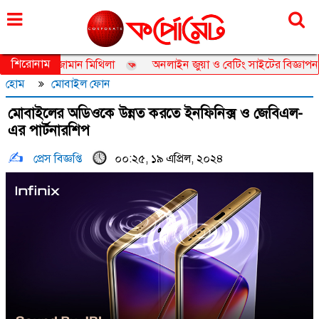
শনিবার, ০৮ আগস্ট ২০২৬, ২৪ শ্রাবণ ১৪৩৩
শিরোনাম
সেডর তানজিয়া জামান মিথিলা
অনলাইন জুয়া ও বেটিং সাইটের বিজ্ঞাপন নিয়ে
হোম
মোবাইল ফোন
মোবাইলের অডিওকে উন্নত করতে ইনফিনিক্স ও জেবিএল-
এর পার্টনারশিপ
প্রেস বিজ্ঞপ্তি
০০:২৫, ১৯ এপ্রিল, ২০২৪