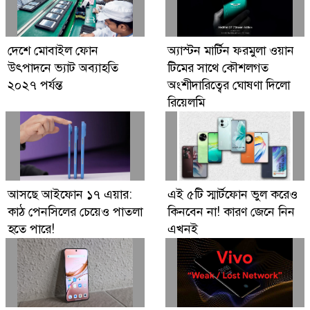
Digital Economy Can Power Inclusive
দেশে মোবাইল ফোন
অ্যাস্টন মার্টিন ফরমুলা ওয়ান
Growth and Innovation
উৎপাদনে ভ্যাট অব্যাহতি
টিমের সাথে কৌশলগত
২০২৭ পর্যন্ত
অংশীদারিত্বের ঘোষণা দিলো
রিয়েলমি
আসছে আইফোন ১৭ এয়ার:
এই ৫টি স্মার্টফোন ভুল করেও
কাঠ পেনসিলের চেয়েও পাতলা
কিনবেন না! কারণ জেনে নিন
হতে পারে!
এখনই