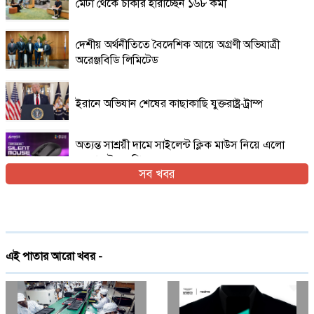
মেটা থেকে চাকরি হারাচ্ছেন ১৬৮ কর্মী
দেশীয় অর্থনীতিতে বৈদেশিক আয়ে অগ্রণী অভিযাত্রী
অরেঞ্জবিডি লিমিটেড
ইরানে অভিযান শেষের কাছাকাছি যুক্তরাষ্ট্র-ট্রাম্প
অত্যন্ত সাশ্রয়ী দামে সাইলেন্ট ক্লিক মাউস নিয়ে এলো
এফোরটেক ওপি-৫৫০এস
সব খবর
ইরান যুদ্ধের প্রসঙ্গ এড়িয়ে যাচ্ছেন ভ্যান্স, তবে কি
ট্রাম্পের সঙ্গে দূরত্ব
দেশে প্রথমবারের মতো ট্রেনে স্টারলিংকের ইন্টারনেট
এই পাতার আরো খবর -
চালু
গ্লোবাল ব্র্যান্ড পিএলসি নিয়ে এলো লেনোভো ঈদ
ফেস্টিভাল অফার