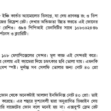
ি কার্ভড অ্যামোলেড ডিসপ্লে, যা দেয় প্রাণবন্ত রং ও ডিপ
 হার্টজের রিফ্রেশ রেট। দেখার অভিজ্ঞতা উন্নত করতে এই ফোনের
ু-বডি রেশিও। ৩৯৩ পিপিআই ডেনসিটির সাথে ১০৮০x২৪৩৬
নেস ও ক্ল্যারিটি।
 ১০৮ মেগাপিক্সেলের সেন্সর। মূল কাজ এই সেন্সরই করে।
র বেলায় এই ক্যামেরা দিয়ে চমৎকার ছবি তোলা যায়। এমনকি
েশ স্পষ্ট। দুর্দান্ত সব সেলফি তোলার জন্য নোট ৪০ প্রো
যান্য ফোন থেকে অনেকটাই আলাদা ইনফিনিক্স নোট ৪০ প্রো। তাই
ন করেছে। এর শহুরে দৃশ্যাবলী দ্বারা অনুপ্রাণিত ডিজাইন দেয়
ারি বাজেটের ফোন বলে মনেই হয় না। এক্সবুস্ট ফ্রেম রেট