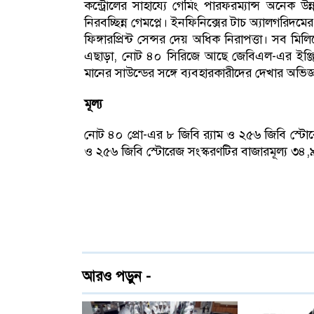
কন্ট্রোলের সাহায্যে গেমিং পারফরম্যান্স অনেক
নিরবচ্ছিন্ন গেমপ্লে। ইনফিনিক্সের টাচ অ্যালগরিদমে
ফিঙ্গারপ্রিন্ট সেন্সর দেয় অধিক নিরাপত্তা। সব
এছাড়া, নোট ৪০ সিরিজে আছে জেবিএল-এর ইঞ্জিন
মানের সাউন্ডের সঙ্গে ব্যবহারকারীদের দেখার অভিজ
মূল্য
নোট ৪০ প্রো-এর ৮ জিবি র‍্যাম ও ২৫৬ জিবি স্টোর
ও ২৫৬ জিবি স্টোরেজ সংস্করণটির বাজারমূল্য ৩৪,
আরও পড়ুন -