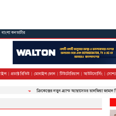
বাংলা কনভার্টার
াইল
প্রডাক্ট রিভিউ
মোবাইল ফোন
টিউটোরিয়াল
আউটসোর্সিং
সোশ্য
ক্রিকেক্সের নতুন ব্র্যান্ড অ্যাম্বাসেডর তানজিয়া জামান মিথিলা