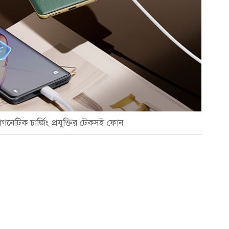
াগনেটিক চার্জিং প্রযুক্তির টেকসই ফোন