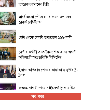
তারেক রহমানের চিঠি
মার্চে এলো পৌনে ৪ বিলিয়ন ডলারের
রেকর্ড রেমিট্যান্স
মেটা থেকে চাকরি হারাচ্ছেন ১৬৮ কর্মী
দেশীয় অর্থনীতিতে বৈদেশিক আয়ে অগ্রণী
অভিযাত্রী অরেঞ্জবিডি লিমিটেড
ইরানে অভিযান শেষের কাছাকাছি যুক্তরাষ্ট্র-
ট্রাম্প
অত্যন্ত সাশ্রয়ী দামে সাইলেন্ট ক্লিক মাউস
নিয়ে এলো এফোরটেক ওপি-৫৫০এস
সব খবর
ইরান যুদ্ধের প্রসঙ্গ এড়িয়ে যাচ্ছেন ভ্যান্স,