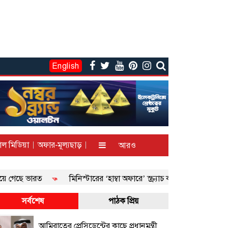
English
াল মিডিয়া
অফার-মূল্যছাড়
আরও
ে ভারত
মিনিস্টারের ‘হাম্বা অফারে’ স্ক্র্যাচ কার্ড ঘষলেই পেয়ে যেতে পার
সর্বশেষ
পাঠক প্রিয়
আমিরাতের প্রেসিডেন্টের কাছে প্রধানমন্ত্রী