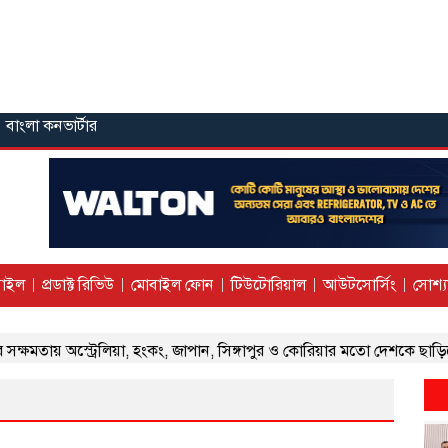
বাংলা কনভার্টার
াইল
প্রডাক্ট রিভিউ
মোবাইল ফোন
টিউটোরিয়াল
আউটসোর্সিং
সোশ্য
ায় অস্ট্রেলিয়া, হংকং, জাপান, সিঙ্গাপুর ও কোরিয়ার মতো দেশকে ছাড়িয়ে গেছ