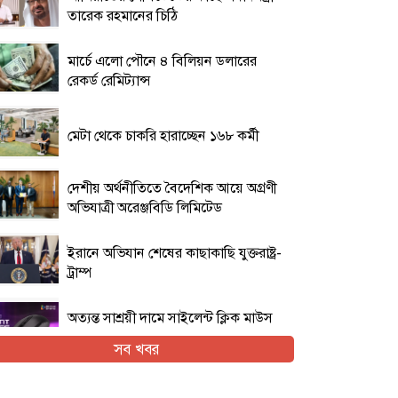
তারেক রহমানের চিঠি
মার্চে এলো পৌনে ৪ বিলিয়ন ডলারের
রেকর্ড রেমিট্যান্স
মেটা থেকে চাকরি হারাচ্ছেন ১৬৮ কর্মী
দেশীয় অর্থনীতিতে বৈদেশিক আয়ে অগ্রণী
অভিযাত্রী অরেঞ্জবিডি লিমিটেড
ইরানে অভিযান শেষের কাছাকাছি যুক্তরাষ্ট্র-
ট্রাম্প
অত্যন্ত সাশ্রয়ী দামে সাইলেন্ট ক্লিক মাউস
নিয়ে এলো এফোরটেক ওপি-৫৫০এস
সব খবর