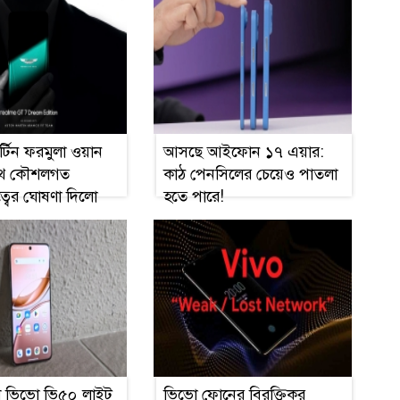
ার্টিন ফরমুলা ওয়ান
আসছে আইফোন ১৭ এয়ার:
াথে কৌশলগত
কাঠ পেনসিলের চেয়েও পাতলা
্বের ঘোষণা দিলো
হতে পারে!
ে ভিভো ভি৫০ লাইট
ভিভো ফোনের বিরক্তিকর