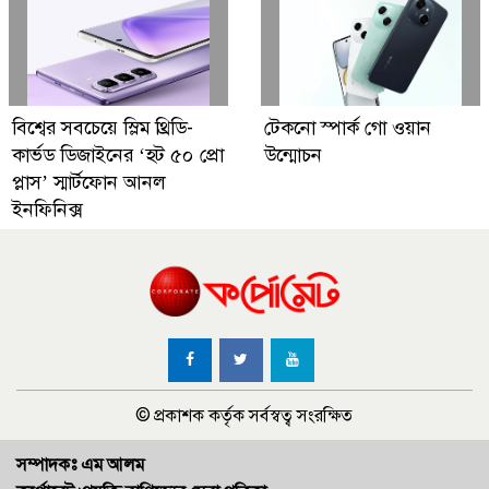
বিশ্বের সবচেয়ে স্লিম থ্রিডি-
টেকনো স্পার্ক গো ওয়ান
কার্ভড ডিজাইনের ‘হট ৫০ প্রো
উন্মোচন
প্লাস’ স্মার্টফোন আনল
ইনফিনিক্স
© প্রকাশক কর্তৃক সর্বস্বত্ব সংরক্ষিত
সম্পাদকঃ এম আলম