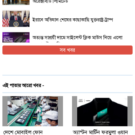
অরেঞ্জবিডি লিমিটেড
ইরানে অভিযান শেষের কাছাকাছি যুক্তরাষ্ট্র-ট্রাম্প
অত্যন্ত সাশ্রয়ী দামে সাইলেন্ট ক্লিক মাউস নিয়ে এলো
এফোরটেক ওপি-৫৫০এস
সব খবর
ইরান যুদ্ধের প্রসঙ্গ এড়িয়ে যাচ্ছেন ভ্যান্স, তবে কি
ট্রাম্পের সঙ্গে দূরত্ব
দেশে প্রথমবারের মতো ট্রেনে স্টারলিংকের ইন্টারনেট
এই পাতার আরো খবর -
চালু
গ্লোবাল ব্র্যান্ড পিএলসি নিয়ে এলো লেনোভো ঈদ
ফেস্টিভাল অফার
Digital Economy Can Power Inclusive
দেশে মোবাইল ফোন
অ্যাস্টন মার্টিন ফরমুলা ওয়ান
Growth and Innovation