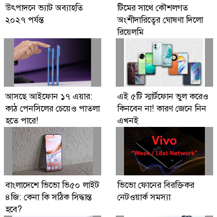
উৎপাদনে ভ্যাট অব্যাহতি
টিমের সাথে কৌশলগত
২০২৭ পর্যন্ত
অংশীদারিত্বের ঘোষণা দিলো
রিয়েলমি
আসছে আইফোন ১৭ এয়ার:
এই ৫টি স্মার্টফোন ভুল করেও
কাঠ পেনসিলের চেয়েও পাতলা
কিনবেন না! কারণ জেনে নিন
হতে পারে!
এখনই
বাংলাদেশে ভিভো ভি৫০ লাইট
ভিভো ফোনের বিরক্তিকর
৪জি: কেনা কি সঠিক সিদ্ধান্ত
নেটওয়ার্ক সমস্যা
হবে?