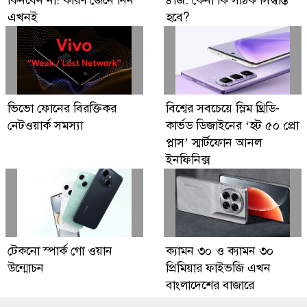
এখনই
হবে?
ভিভো ফোনের বিরক্তিকর
বিশ্বের সবচেয়ে স্লিম থ্রিডি-
নেটওয়ার্ক সমস্যা
কার্ভড ডিজাইনের ‘হট ৫০ প্রো
প্লাস’ স্মার্টফোন আনল
ইনফিনিক্স
টেকনো স্পার্ক গো ওয়ান
ক্যামন ৩০ ও ক্যামন ৩০
উন্মোচন
প্রিমিয়ার ফাইভজি এখন
বাংলাদেশের বাজারে