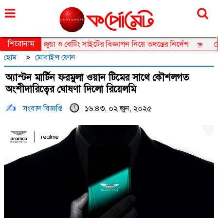
বৃহস্পতিবার, ০৬ আগস্ট ২০২৬, ২২ শ্রাবণ ১৪৩৩
শিরোনাম
অনলাইন জুয়া ও বেটিং সাইটের বিজ্ঞাপন নিয়ে তদন্তের নির্দেশ
ডেটা 
হোম
মোবাইল ফোন
অ্যাস্টন মার্টিন ফরমুলা ওয়ান টিমের সাথে কৌশলগত
অংশীদারিত্বের ঘোষণা দিলো রিয়েলমি
সংবাদ বিজ্ঞপ্তি
১৬:৪৩, ০২ জুন, ২০২৫