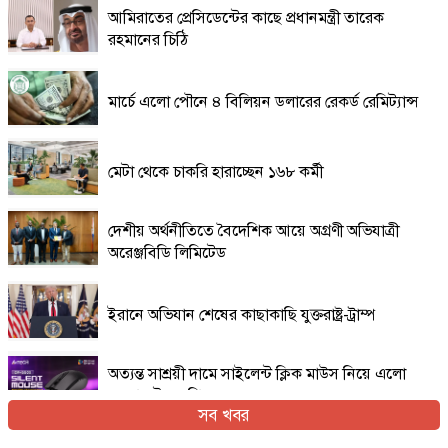
আমিরাতের প্রেসিডেন্টের কাছে প্রধানমন্ত্রী তারেক
রহমানের চিঠি
মার্চে এলো পৌনে ৪ বিলিয়ন ডলারের রেকর্ড রেমিট্যান্স
মেটা থেকে চাকরি হারাচ্ছেন ১৬৮ কর্মী
দেশীয় অর্থনীতিতে বৈদেশিক আয়ে অগ্রণী অভিযাত্রী
অরেঞ্জবিডি লিমিটেড
ইরানে অভিযান শেষের কাছাকাছি যুক্তরাষ্ট্র-ট্রাম্প
অত্যন্ত সাশ্রয়ী দামে সাইলেন্ট ক্লিক মাউস নিয়ে এলো
এফোরটেক ওপি-৫৫০এস
সব খবর
ইরান যুদ্ধের প্রসঙ্গ এড়িয়ে যাচ্ছেন ভ্যান্স, তবে কি