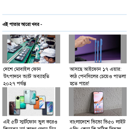
ট্রাম্পের সঙ্গে দূরত্ব
দেশে প্রথমবারের মতো ট্রেনে স্টারলিংকের ইন্টারনেট
এই পাতার আরো খবর -
চালু
গ্লোবাল ব্র্যান্ড পিএলসি নিয়ে এলো লেনোভো ঈদ
ফেস্টিভাল অফার
Digital Economy Can Power Inclusive
দেশে মোবাইল ফোন
আসছে আইফোন ১৭ এয়ার:
Growth and Innovation
উৎপাদনে ভ্যাট অব্যাহতি
কাঠ পেনসিলের চেয়েও পাতলা
২০২৭ পর্যন্ত
হতে পারে!
এই ৫টি স্মার্টফোন ভুল করেও
বাংলাদেশে ভিভো ভি৫০ লাইট
কিনবেন না! কারণ জেনে নিন
৪জি: কেনা কি সঠিক সিদ্ধান্ত