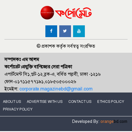
© প্রকাশক কর্তৃক সর্বস্বত্ব সংরক্ষিত
সম্পাদকঃ এম আলম
কর্পোরেট।প্রযুক্তি বাণিজ্যের সেরা পত্রিকা
এপার্টমেন্ট সি১,প্লট-১২,ব্লক-এ, বর্ধিত পল্লবী, ঢাকা -১২১৬
ফোন-০১৭১১৫৭৭১৯১,০১৮৫০৫০০০২৬
ইমেইল:
corporate.magazinebd@gmail.com
ABOUT US
ADVERTISE WITH US
CONTACT US
ETHICS POLICY
PRIVACY POLICY
Developed By:
orange
bd.com