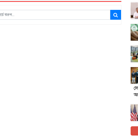
দে
অর