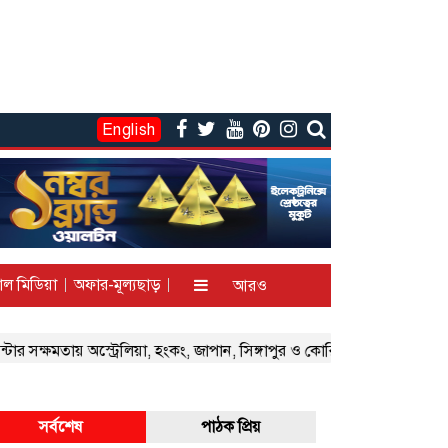
English
াল মিডিয়া
অফার-মূল্যছাড়
আরও
ার সক্ষমতায় অস্ট্রেলিয়া, হংকং, জাপান, সিঙ্গাপুর ও কোরিয়ার মতো দেশকে ছাড
সর্বশেষ
পাঠক প্রিয়