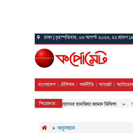
ঢাকা | বৃহস্পতিবার, ০৬ আগস্ট ২০২৬, ২২ শ্রাবণ 
বাংলাদেশ
টেলিকম
অর্থনীতি
গ্যাজেট
অটোমোব
শিরোনাম :
ক্রিকেক্সের নতুন ব্র্যান্ড অ্যাম্বাসেডর তানজিয়া জামান মিথিলা
অনল
অনুসন্ধান