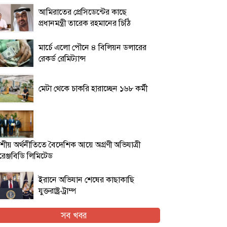
আমিরাতের প্রেসিডেন্টের কাছে
প্রধানমন্ত্রী তারেক রহমানের চিঠি
মার্চে এলো পৌনে ৪ বিলিয়ন ডলারের
রেকর্ড রেমিট্যান্স
মেটা থেকে চাকরি হারাচ্ছেন ১৬৮ কর্মী
শীয় অর্থনীতিতে বৈদেশিক আয়ে অগ্রণী অভিযাত্রী
েঞ্জবিডি লিমিটেড
ইরানে অভিযান শেষের কাছাকাছি
যুক্তরাষ্ট্র-ট্রাম্প
অত্যন্ত সাশ্রয়ী দামে সাইলেন্ট ক্লিক
সব খবর
মাউস নিয়ে এলো এফোরটেক