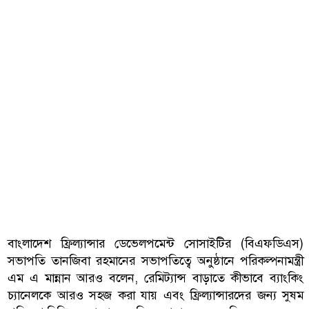
বাংলাদেশ ফ্রিল্যান্সার ডেভেলপমেন্ট সোসাইটির (বিএফডিএস)
সভাপতি তানজিবা রহমানের সভাপতিত্বে অনুষ্ঠানে পরিকল্পনামন্ত্রী
এম এ মান্নান আরও বলেন, রেমিট্যান্স বাড়াতে কীভাবে ব্যাংকিং
চ্যানেলকে আরও সহজ করা যায় এবং ফ্রিল্যান্সারদের জন্য সুষম