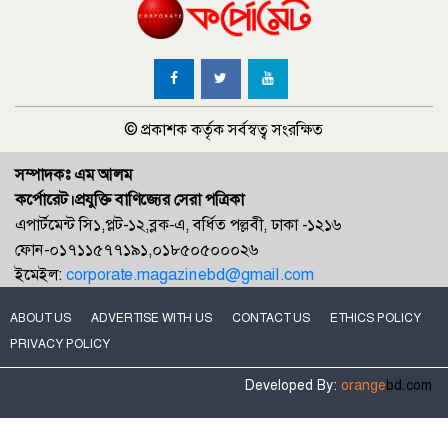
© প্রকাশক কর্তৃক সর্বস্বত্ব সংরক্ষিত
সম্পাদকঃ এম আলম
কর্পোরেট।প্রযুক্তি বাণিজ্যের সেরা পত্রিকা
এপার্টমেন্ট সি১,প্লট-১২,ব্লক-এ, বর্ধিত পল্লবী, ঢাকা -১২১৬
ফোন-০১৭১১৫৭৭১৯১,০১৮৫০৫০০০২৬
ইমেইল:
corporate.magazinebd@gmail.com
ABOUT US
ADVERTISE WITH US
CONTACT US
ETHICS POLICY
PRIVACY POLICY
Developed By:
orange
bd.com