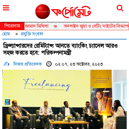
রোববার, ০৯ আগস্ট ২০২৬, ২৫ শ্রাবণ ১৪৩৩
শিরোনাম
াসেডর তানজিয়া জামান মিথিলা
অনলাইন জুয়া ও বেটিং সাইটের বিজ্ঞাপন নিয়
হোম
প্রযুক্তি সংবাদ
ফ্রিল্যান্সারদের রেমিট্যান্স আনতে ব্যাংকিং চ্যানেল আরও
সহজ করতে হবে: পরিকল্পনামন্ত্রী
নিজস্ব প্রতিবেদক
০২:০৭, ২৩ অক্টোবর, ২০২৩