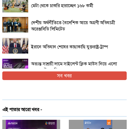
মেটা থেকে চাকরি হারাচ্ছেন ১৬৮ কর্মী
দেশীয় অর্থনীতিতে বৈদেশিক আয়ে অগ্রণী অভিযাত্রী
অরেঞ্জবিডি লিমিটেড
ইরানে অভিযান শেষের কাছাকাছি যুক্তরাষ্ট্র-ট্রাম্প
অত্যন্ত সাশ্রয়ী দামে সাইলেন্ট ক্লিক মাউস নিয়ে এলো
এফোরটেক ওপি-৫৫০এস
সব খবর
ইরান যুদ্ধের প্রসঙ্গ এড়িয়ে যাচ্ছেন ভ্যান্স, তবে কি
ট্রাম্পের সঙ্গে দূরত্ব
দেশে প্রথমবারের মতো ট্রেনে স্টারলিংকের ইন্টারনেট
এই পাতার আরো খবর -
চালু
গ্লোবাল ব্র্যান্ড পিএলসি নিয়ে এলো লেনোভো ঈদ