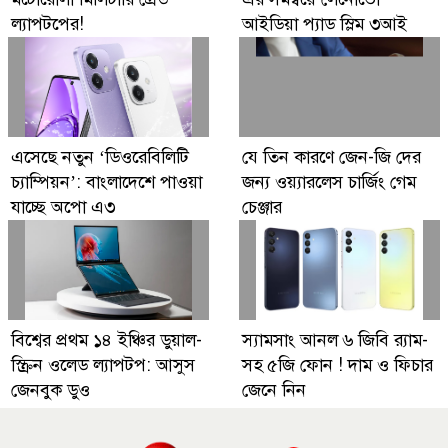
ল্যাপটপের!
আইডিয়া প্যাড স্লিম ৩আই
এসেছে নতুন ‘ডিওরেবিলিটি
যে তিন কারণে জেন-জি দের
চ্যাম্পিয়ন’: বাংলাদেশে পাওয়া
জন্য ওয়্যারলেস চার্জিং গেম
যাচ্ছে অপো এ৩
চেঞ্জার
বিশ্বের প্রথম ১৪ ইঞ্চির ডুয়াল-
স্যামসাং আনল ৬ জিবি র‍্যাম-
স্ক্রিন ওলেড ল্যাপটপ: আসুস
সহ ৫জি ফোন ! দাম ও ফিচার
জেনবুক ডুও
জেনে নিন