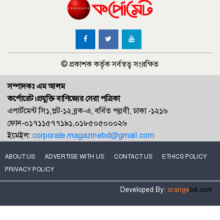
© প্রকাশক কর্তৃক সর্বস্বত্ব সংরক্ষিত
সম্পাদকঃ এম আলম
কর্পোরেট।প্রযুক্তি বাণিজ্যের সেরা পত্রিকা
এপার্টমেন্ট সি১,প্লট-১২,ব্লক-এ, বর্ধিত পল্লবী, ঢাকা -১২১৬
ফোন-০১৭১১৫৭৭১৯১,০১৮৫০৫০০০২৬
ইমেইল:
corporate.magazinebd@gmail.com
ABOUT US
ADVERTISE WITH US
CONTACT US
ETHICS POLICY
PRIVACY POLICY
Developed By:
orange
bd.com