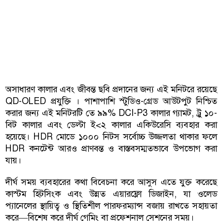
অসাধারণ কালার এবং জীবন্ত ছবি প্রদানের জন্য এই মনিটরে রয়েছে
QD-OLED প্রযুক্তি । পাশাপাশি স্টুডিও-গ্রেড আউটপুট নিশ্চিত
করার জন্য এই মনিটরটি তে ৯৯% DCI-P3 কালার গ্যামট, ট্রু ১০-
বিট কালার এবং ডেল্টা ই<২ কালার একিউরেসি ব্যবহার করা
হয়েছে। HDR মোডে ১০০০ নিটস সর্বোচ্চ উজ্জলতা থাকার ফলে
HDR কনটেন্ট আরও প্রাণবন্ত ও বাস্তবসম্মতভাবে উপভোগ করা
যায়।
দীর্ঘ সময় ব্যবহারের কথা বিবেচনা করে আসুস এতে যুক্ত করেছে
কাস্টম হিটসিংক এবং উন্নত এয়ারফ্লো ডিজাইন, যা ওলেড
প্যানেলের স্থায়িত্ব ও স্থিতিশীল পারফরম্যান্স বজায় রাখতে সহায়তা
করে—বিশেষ করে দীর্ঘ গেমিং বা প্রফেশনাল সেশনের সময়।