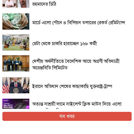
রহমানের চিঠি
মার্চে এলো পৌনে ৪ বিলিয়ন ডলারের রেকর্ড রেমিট্যান্স
মেটা থেকে চাকরি হারাচ্ছেন ১৬৮ কর্মী
দেশীয় অর্থনীতিতে বৈদেশিক আয়ে অগ্রণী অভিযাত্রী
অরেঞ্জবিডি লিমিটেড
ইরানে অভিযান শেষের কাছাকাছি যুক্তরাষ্ট্র-ট্রাম্প
অত্যন্ত সাশ্রয়ী দামে সাইলেন্ট ক্লিক মাউস নিয়ে এলো
এফোরটেক ওপি-৫৫০এস
সব খবর
ইরান যুদ্ধের প্রসঙ্গ এড়িয়ে যাচ্ছেন ভ্যান্স, তবে কি
ট্রাম্পের সঙ্গে দূরত্ব