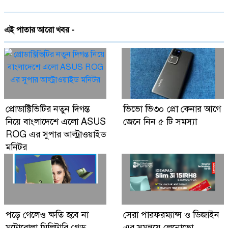
দেশে প্রথমবারের মতো ট্রেনে স্টারলিংকের ইন্টারনেট
এই পাতার আরো খবর -
চালু
গ্লোবাল ব্র্যান্ড পিএলসি নিয়ে এলো লেনোভো ঈদ
ফেস্টিভাল অফার
Digital Economy Can Power Inclusive
প্রোডাক্টিভিটির নতুন দিগন্ত
ভিভো ভি৩০ প্রো কেনার আগে
Growth and Innovation
নিয়ে বাংলাদেশে এলো ASUS
জেনে নিন ৫ টি সমস্যা
ROG এর সুপার আল্ট্রাওয়াইড
মনিটর
পড়ে গেলেও ক্ষতি হবে না
সেরা পারফরম্যান্স ও ডিজাইন
মটোরোলা মিলিটারি গ্রেড
এর সমন্বয়ে লেনোভো