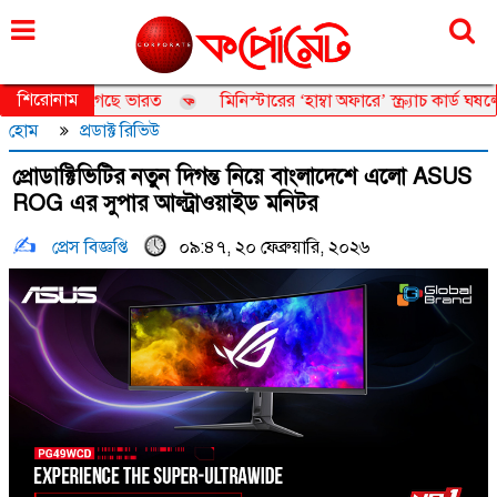
শুক্রবার, ০৭ আগস্ট ২০২৬, ২৩ শ্রাবণ ১৪৩৩
শিরোনাম
কে ছাড়িয়ে গেছে ভারত
মিনিস্টারের ‘হাম্বা অফারে’ স্ক্র্যাচ কার্ড ঘষল
হোম
প্রডাক্ট রিভিউ
প্রোডাক্টিভিটির নতুন দিগন্ত নিয়ে বাংলাদেশে এলো ASUS
ROG এর সুপার আল্ট্রাওয়াইড মনিটর
প্রেস বিজ্ঞপ্তি
০৯:৪৭, ২০ ফেব্রুয়ারি, ২০২৬