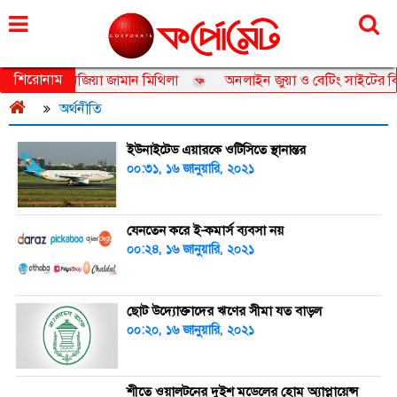
বৃহস্পতিবার, ০৬ আগস্ট ২০২৬, ২২ শ্রাবণ ১৪৩৩
শিরোনাম
 অ্যাম্বাসেডর তানজিয়া জামান মিথিলা
অনলাইন জুয়া ও বেটিং সাইটের বিজ্
অর্থনীতি
ইউনাইটেড এয়ারকে ওটিসিতে স্থানান্তর
০০:৩১, ১৬ জানুয়ারি, ২০২১
যেনতেন করে ই-কমার্স ব্যবসা নয়
০০:২৪, ১৬ জানুয়ারি, ২০২১
ছোট উদ্যোক্তাদের ঋণের সীমা যত বাড়ল
০০:২০, ১৬ জানুয়ারি, ২০২১
শীতে ওয়ালটনের দুইশ মডেলের হোম অ্যাপ্লায়েন্স