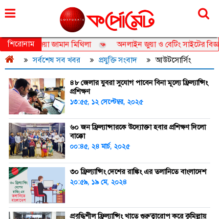
রোববার, ০৯ আগস্ট ২০২৬, ২৫ শ্রাবণ ১৪৩৩
শিরোনাম
যাম্বাসেডর তানজিয়া জামান মিথিলা
অনলাইন জুয়া ও বেটিং সাইটের বিজ্ঞাপ
সর্বশেষ সব খবর
প্রযুক্তি সংবাদ
আউটসোর্সিং
৪৮ জেলার যুবরা সুযোগ পাবেন বিনা মূল্যে ফ্রিল্যান্সিং
প্রশিক্ষণ
১৩:৫৫, ১২ সেপ্টেম্বর, ২০২৫
৬০ জন ফ্রিল্যান্সারকে উদ্যোক্তা হবার প্রশিক্ষণ দিলো
বাক্কো
০০:৪৫, ২৪ মার্চ, ২০২৫
৩০ ফ্রিল্যান্সিং দেশের রাঙ্কিং এর তলানিতে বাংলাদেশ
২০:৫৯, ১৯ মে, ২০২৪
প্রবৃদ্ধিশীল ফ্রিল্যান্সিং খাতে গুরুত্বারোপ করে কুমিল্লায়