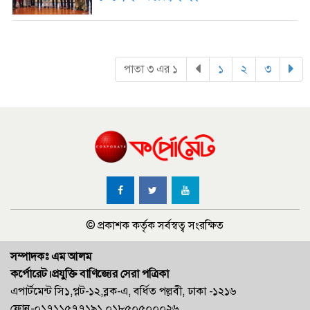
পাতা ৩ এর ১
১
(current)
২
(current)
৩
(current
© প্রকাশক কর্তৃক সর্বস্বত্ব সংরক্ষিত
সম্পাদকঃ এম আলম
কর্পোরেট।প্রযুক্তি বাণিজ্যের সেরা পত্রিকা
এপার্টমেন্ট সি১,প্লট-১২,ব্লক-এ, বর্ধিত পল্লবী, ঢাকা -১২১৬
ফোন-০১৭১১৫৭৭১৯১,০১৮৫০৫০০০২৬