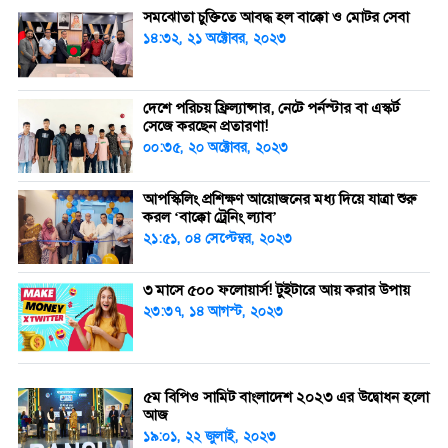
সমঝোতা চুক্তিতে আবদ্ধ হল বাক্কো ও মোটর সেবা
১৪:৩২, ২১ অক্টোবর, ২০২৩
দেশে পরিচয় ফ্রিল্যান্সার, নেটে পর্নস্টার বা এস্কর্ট
সেজে করছেন প্রতারণা!
০০:৩৫, ২০ অক্টোবর, ২০২৩
আপস্কিলিং প্রশিক্ষণ আয়োজনের মধ্য দিয়ে যাত্রা শুরু
করল ‘বাক্কো ট্রেনিং ল্যাব’
২১:৫১, ০৪ সেপ্টেম্বর, ২০২৩
৩ মাসে ৫০০ ফলোয়ার্স! টুইটারে আয় করার উপায়
২৩:৩৭, ১৪ আগস্ট, ২০২৩
৫ম বিপিও সামিট বাংলাদেশ ২০২৩ এর উদ্বোধন হলো
আজ
১৯:০১, ২২ জুলাই, ২০২৩