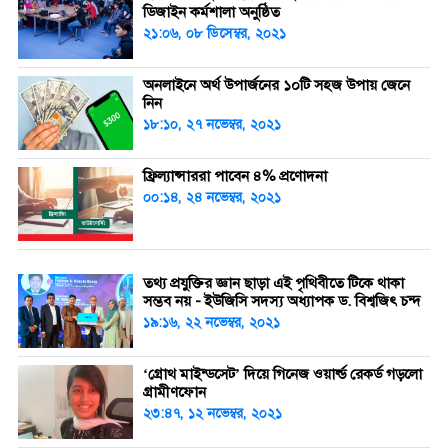
ডিজাইন কর্মশালা অনুষ্ঠিত
২১:০৬, ০৮ ডিসেম্বর, ২০২১
অনলাইনে অর্থ উপার্জনের ১০টি সহজ উপায় জেনে
নিন
১৮:১০, ২৭ নভেম্বর, ২০২১
ফ্রিল্যান্সাররা পাবেন ৪% প্রণোদনা
০০:১৪, ২৪ নভেম্বর, ২০২১
তথ্য প্রযুক্তির জ্ঞান ছাড়া এই পৃথিবীতে টিকে থাকা
সম্ভব নয় - ইউজিসি সদস্য অধ্যাপক ড. বিশ্বজিৎ চন্দ
১৯:১৬, ২২ নভেম্বর, ২০২১
‘গ্রোথ মাইন্ডসেট’ দিয়ে গিনেজ ওয়ার্ল্ড রেকর্ড গড়লো
গ্রামীণফোন
২৩:৪৭, ১২ নভেম্বর, ২০২১