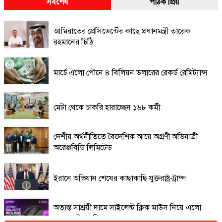
সর্বশেষ
পাঠক প্রিয়
আমিরাতের প্রেসিডেন্টের কাছে প্রধানমন্ত্রী তারেক
রহমানের চিঠি
মার্চে এলো পৌনে ৪ বিলিয়ন ডলারের রেকর্ড রেমিট্যান্স
মেটা থেকে চাকরি হারাচ্ছেন ১৬৮ কর্মী
দেশীয় অর্থনীতিতে বৈদেশিক আয়ে অগ্রণী অভিযাত্রী
অরেঞ্জবিডি লিমিটেড
ইরানে অভিযান শেষের কাছাকাছি যুক্তরাষ্ট্র-ট্রাম্প
অত্যন্ত সাশ্রয়ী দামে সাইলেন্ট ক্লিক মাউস নিয়ে এলো
এফোরটেক ওপি-৫৫০এস