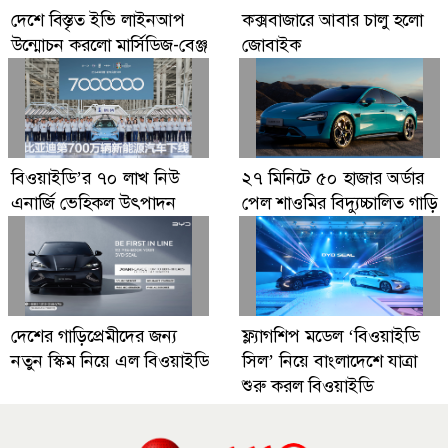
দেশে বিস্তৃত ইভি লাইনআপ
কক্সবাজারে আবার চালু হলো
উন্মোচন করলো মার্সিডিজ-বেঞ্জ
জোবাইক
বিওয়াইডি’র ৭০ লাখ নিউ
২৭ মিনিটে ৫০ হাজার অর্ডার
এনার্জি ভেহিকল উৎপাদন
পেল শাওমির বিদ্যুচ্চালিত গাড়ি
দেশের গাড়িপ্রেমীদের জন্য
ফ্ল্যাগশিপ মডেল ‘বিওয়াইডি
নতুন স্কিম নিয়ে এল বিওয়াইডি
সিল’ নিয়ে বাংলাদেশে যাত্রা
শুরু করল বিওয়াইডি