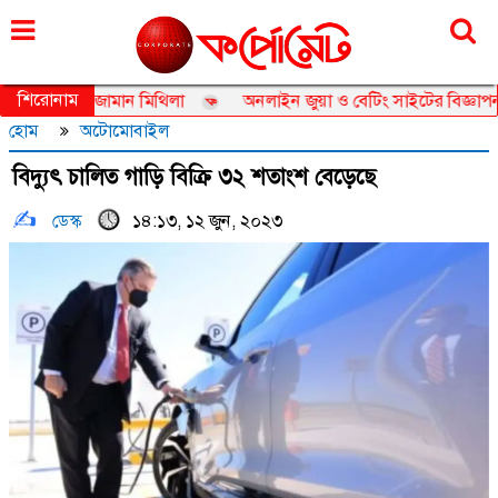
শুক্রবার, ০৭ আগস্ট ২০২৬, ২৩ শ্রাবণ ১৪৩৩
শিরোনাম
সেডর তানজিয়া জামান মিথিলা
অনলাইন জুয়া ও বেটিং সাইটের বিজ্ঞাপন নিয়
হোম
অটোমোবাইল
বিদ্যুৎ চালিত গাড়ি বিক্রি ৩২ শতাংশ বেড়েছে
ডেস্ক
১৪:১৩, ১২ জুন, ২০২৩