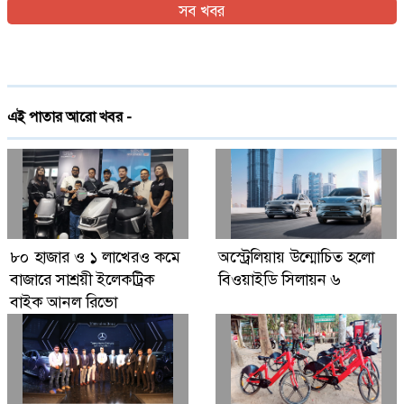
সব খবর
ইরান যুদ্ধের প্রসঙ্গ এড়িয়ে যাচ্ছেন ভ্যান্স, তবে কি
ট্রাম্পের সঙ্গে দূরত্ব
দেশে প্রথমবারের মতো ট্রেনে স্টারলিংকের ইন্টারনেট
এই পাতার আরো খবর -
চালু
গ্লোবাল ব্র্যান্ড পিএলসি নিয়ে এলো লেনোভো ঈদ
ফেস্টিভাল অফার
Digital Economy Can Power Inclusive
৮০ হাজার ও ১ লাখেরও কমে
অস্ট্রেলিয়ায় উন্মোচিত হলো
Growth and Innovation
বাজারে সাশ্রয়ী ইলেকট্রিক
বিওয়াইডি সিলায়ন ৬
বাইক আনল রিভো