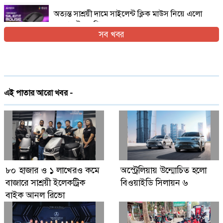
অত্যন্ত সাশ্রয়ী দামে সাইলেন্ট ক্লিক মাউস নিয়ে এলো
এফোরটেক ওপি-৫৫০এস
সব খবর
ইরান যুদ্ধের প্রসঙ্গ এড়িয়ে যাচ্ছেন ভ্যান্স, তবে কি
ট্রাম্পের সঙ্গে দূরত্ব
দেশে প্রথমবারের মতো ট্রেনে স্টারলিংকের ইন্টারনেট
এই পাতার আরো খবর -
চালু
গ্লোবাল ব্র্যান্ড পিএলসি নিয়ে এলো লেনোভো ঈদ
ফেস্টিভাল অফার
Digital Economy Can Power Inclusive
৮০ হাজার ও ১ লাখেরও কমে
অস্ট্রেলিয়ায় উন্মোচিত হলো
Growth and Innovation
বাজারে সাশ্রয়ী ইলেকট্রিক
বিওয়াইডি সিলায়ন ৬
বাইক আনল রিভো