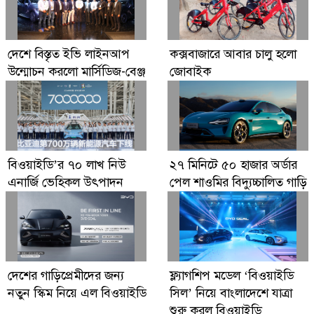
দেশে বিস্তৃত ইভি লাইনআপ
কক্সবাজারে আবার চালু হলো
উন্মোচন করলো মার্সিডিজ-বেঞ্জ
জোবাইক
বিওয়াইডি’র ৭০ লাখ নিউ
২৭ মিনিটে ৫০ হাজার অর্ডার
এনার্জি ভেহিকল উৎপাদন
পেল শাওমির বিদ্যুচ্চালিত গাড়ি
দেশের গাড়িপ্রেমীদের জন্য
ফ্ল্যাগশিপ মডেল ‘বিওয়াইডি
নতুন স্কিম নিয়ে এল বিওয়াইডি
সিল’ নিয়ে বাংলাদেশে যাত্রা
শুরু করল বিওয়াইডি