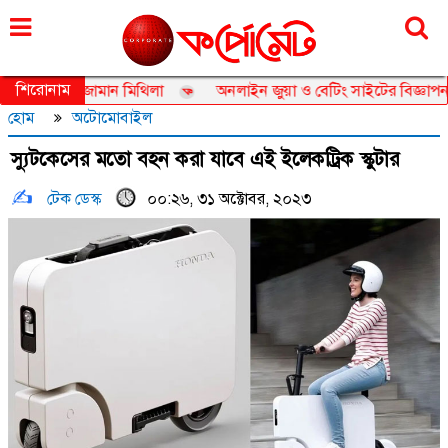
শনিবার, ০৮ আগস্ট ২০২৬, ২৪ শ্রাবণ ১৪৩৩
শিরোনাম
সেডর তানজিয়া জামান মিথিলা
অনলাইন জুয়া ও বেটিং সাইটের বিজ্ঞাপন নিয়ে
হোম
অটোমোবাইল
স্যুটকেসের মতো বহন করা যাবে এই ইলেকট্রিক স্কুটার
টেক ডেস্ক
০০:২৬, ৩১ অক্টোবর, ২০২৩