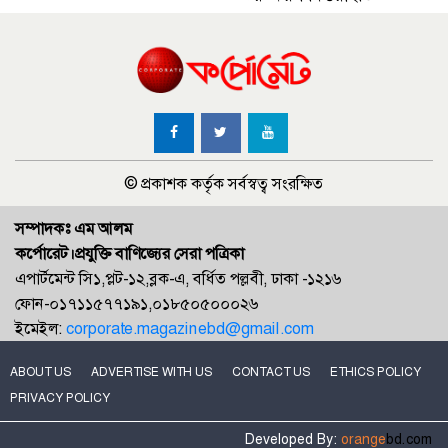
© প্রকাশক কর্তৃক সর্বস্বত্ব সংরক্ষিত
সম্পাদকঃ এম আলম
কর্পোরেট।প্রযুক্তি বাণিজ্যের সেরা পত্রিকা
এপার্টমেন্ট সি১,প্লট-১২,ব্লক-এ, বর্ধিত পল্লবী, ঢাকা -১২১৬
ফোন-০১৭১১৫৭৭১৯১,০১৮৫০৫০০০২৬
ইমেইল:
corporate.magazinebd@gmail.com
ABOUT US
ADVERTISE WITH US
CONTACT US
ETHICS POLICY
PRIVACY POLICY
Developed By:
orange
bd.com