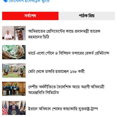
ফোল্ডেবল ইলেকট্রিক স্কুটার
সর্বশেষ
পাঠক প্রিয়
আমিরাতের প্রেসিডেন্টের কাছে প্রধানমন্ত্রী তারেক
রহমানের চিঠি
মার্চে এলো পৌনে ৪ বিলিয়ন ডলারের রেকর্ড রেমিট্যান্স
মেটা থেকে চাকরি হারাচ্ছেন ১৬৮ কর্মী
দেশীয় অর্থনীতিতে বৈদেশিক আয়ে অগ্রণী অভিযাত্রী
অরেঞ্জবিডি লিমিটেড
ইরানে অভিযান শেষের কাছাকাছি যুক্তরাষ্ট্র-ট্রাম্প