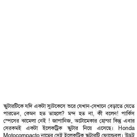
স্কুটারটিকে যদি একটা স্যুটকেসে ভরে যেখান-সেখানে বেড়াতে যেতে
পারতেন, কেমন হত তাহলে? মন্দ হত না, কী বলেন! পার্কিস
স্পেসের ঝামেলা নেই ! জাপানিজ় অটোমেকার হোন্ডা কিন্তু এবার
সেরকমই একটা ইলেকট্রিক স্কুটার নিয়ে এসেছে। Honda
Motocompacto নামের সেই ইলেকট্রিক স্কুটারটি ফোল্ডেবল। উদ্ভট