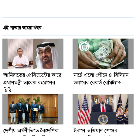
ইরান যুদ্ধের প্রসঙ্গ এড়িয়ে যাচ্ছেন ভ্যান্স, তবে কি
ট্রাম্পের সঙ্গে দূরত্ব
দেশে প্রথমবারের মতো ট্রেনে স্টারলিংকের ইন্টারনেট
এই পাতার আরো খবর -
চালু
গ্লোবাল ব্র্যান্ড পিএলসি নিয়ে এলো লেনোভো ঈদ
ফেস্টিভাল অফার
Digital Economy Can Power Inclusive
আমিরাতের প্রেসিডেন্টের কাছে
মার্চে এলো পৌনে ৪ বিলিয়ন
Growth and Innovation
প্রধানমন্ত্রী তারেক রহমানের
ডলারের রেকর্ড রেমিট্যান্স
চিঠি
দেশীয় অর্থনীতিতে বৈদেশিক
ইরানে অভিযান শেষের