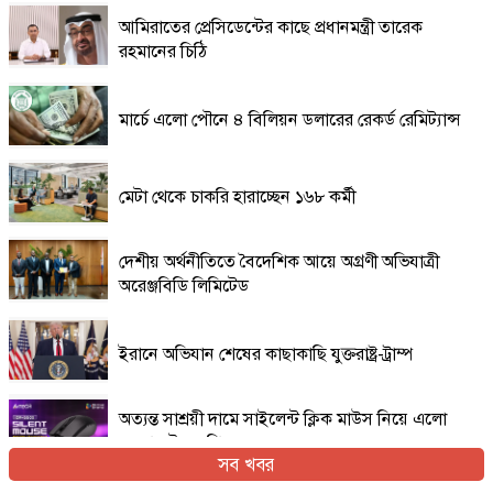
আমিরাতের প্রেসিডেন্টের কাছে প্রধানমন্ত্রী তারেক
রহমানের চিঠি
মার্চে এলো পৌনে ৪ বিলিয়ন ডলারের রেকর্ড রেমিট্যান্স
মেটা থেকে চাকরি হারাচ্ছেন ১৬৮ কর্মী
দেশীয় অর্থনীতিতে বৈদেশিক আয়ে অগ্রণী অভিযাত্রী
অরেঞ্জবিডি লিমিটেড
ইরানে অভিযান শেষের কাছাকাছি যুক্তরাষ্ট্র-ট্রাম্প
অত্যন্ত সাশ্রয়ী দামে সাইলেন্ট ক্লিক মাউস নিয়ে এলো
এফোরটেক ওপি-৫৫০এস
সব খবর