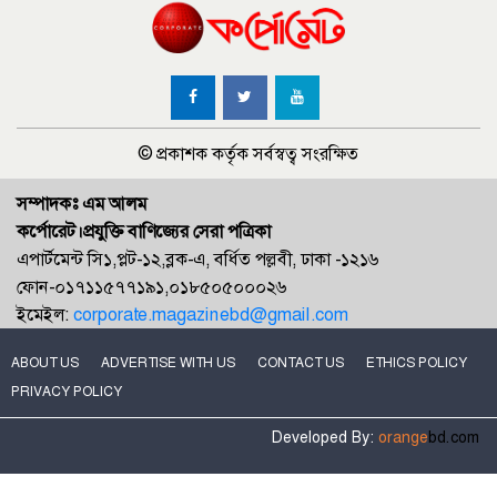
© প্রকাশক কর্তৃক সর্বস্বত্ব সংরক্ষিত
সম্পাদকঃ এম আলম
কর্পোরেট।প্রযুক্তি বাণিজ্যের সেরা পত্রিকা
এপার্টমেন্ট সি১,প্লট-১২,ব্লক-এ, বর্ধিত পল্লবী, ঢাকা -১২১৬
ফোন-০১৭১১৫৭৭১৯১,০১৮৫০৫০০০২৬
ইমেইল:
corporate.magazinebd@gmail.com
ABOUT US
ADVERTISE WITH US
CONTACT US
ETHICS POLICY
PRIVACY POLICY
Developed By:
orange
bd.com