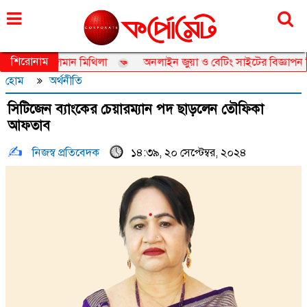
বৃহস্পতিবার, ০৬ আগস্ট ২০২৬, ২২ শ্রাবণ ১৪৩৩
শিরোনাম
েডর তানজিয়া জামান মিথিলা
অনলাইন জুয়া ও বেটিং সাইটের বিজ্ঞাপন নিয়ে 
হোম
অর্থনীতি
সিটিজেন ব্যাংকের চেয়ারম্যান পদ ছাড়লেন তৌফিকা
আফতাব
নিজস্ব প্রতিবেদক
১৪:৩৯, ২০ সেপ্টেম্বর, ২০২৪