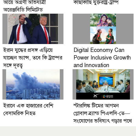
আয়ে অগ্রণী অভিযাত্রী
কাছাকাছি যুক্তরাষ্ট্র-ট্রাম্প
অরেঞ্জবিডি লিমিটেড
ইরান যুদ্ধের প্রসঙ্গ এড়িয়ে
Digital Economy Can
যাচ্ছেন ভ্যান্স, তবে কি ট্রাম্পের
Power Inclusive Growth
সঙ্গে দূরত্ব
and Innovation
ইরানে এক হাজারের বেশি
স্টারলিঙ্ক টিমের আগমন
বেসামরিক নিহত
গ্লোবাল ব্র্যান্ড পিএলসি-তে—
সংযোগের ভবিষ্যৎ গড়ার পথে