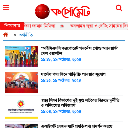
বৃহস্পতিবার, ০৬ আগস্ট ২০২৬, ২২ শ্রাবণ ১৪৩৩
শিরোনাম
্যাম্বাসেডর তানজিয়া জামান মিথিলা
অনলাইন জুয়া ও বেটিং সাইটের বিজ্ঞা
অর্থনীতি
‘আইসিএসবি করপোরেট গভর্নেন্স গোল্ড অ্যাওয়ার্ড’
পেল ওয়ালটন
১৯:১৮, ১৯ অক্টোবর, ২০২৪
মার্সেল পণ্য কিনে গাড়ি ফ্রি পাওয়ার সুযোগ
১৯:১৫, ১৯ অক্টোবর, ২০২৪
স্বাস্থ্য শিক্ষা বিভাগের দুই যুগ্ম সচিবের বিরুদ্ধে দুর্নীতি
ও অনিয়মের অভিযোগ
১৯:০৪, ১৯ অক্টোবর, ২০২৪
এআইওটি বেজড স্মার্ট প্রযুক্তিপণ্য প্রদর্শন করছে